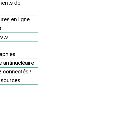
Campagnes et mobilisations 2005
ents de
Campagnes et mobilisations 2007
res en ligne
Campagnes et mobilisations 2008
s
29 novembre : journée d’action ’Ni
nucléaire, ni effet de serre’
sts
Ni nucléaire, ni effet de serre
s
Alerte aux déchets nucléaires
aphies
FAVL
 antinucléaire
 connectés !
Campagnes et mobilisations 2009
ssources
Campagnes et mobilisations 2010
Campagnes et mobilisations 2004
Campagnes et mobilisations 2006
Campagnes et mobilisations 2011
Campagnes et mobilisations 2012