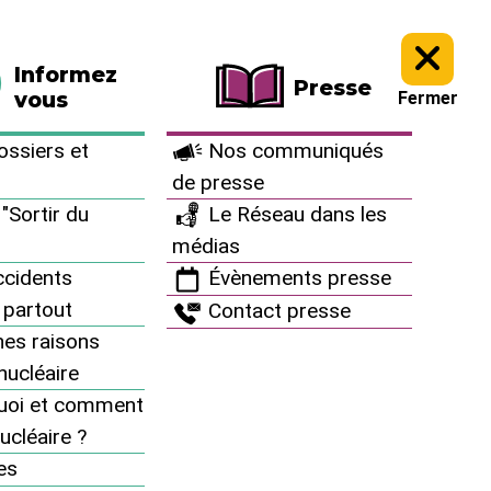
La boutique
Faire un don
Informez
Presse
vous
Fermer
ets nucléaires FAVL >
ssiers et
Nos communiqués
de presse
"Sortir du
Le Réseau dans les
médias
cidents
Évènements presse
 partout
Contact presse
es raisons
inucléaire
uoi et comment
ucléaire ?
MENU
es