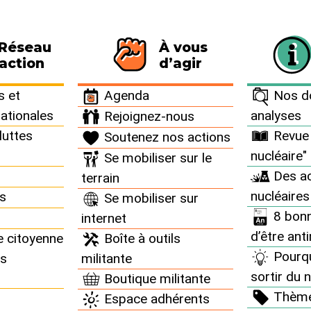
 Réseau
À vous
116 personnes signataires de la charte
action
d’agir
rchives campagnes >
Campagnes et mobilisations 2008 >
Alerte aux déch
 et
Agenda
Nos do
nationales
analyses
Rejoignez-nous
es campagnes
luttes
Revue 
Soutenez nos actions
nucléaire"
Se mobiliser sur le
e Réseau "Sortir du nucléaire" a été à l’initiative des
Des ac
terrain
campagnes.
nucléaires
ns
Se mobiliser sur
8 bonn
internet
d’être ant
e citoyenne
Boîte à outils
Pourq
ns
militante
sortir du n
Boutique militante
s un MORATOIRE sur
Thèm
Espace adhérents