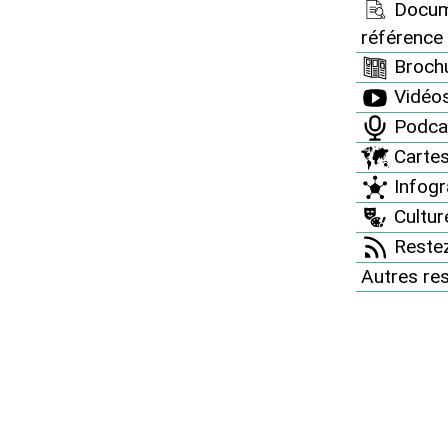
Docum
 déchets nucléaires !
référence
Brochu
Vidéo
Podca
Carte
Infogr
Culture
Restez
nt des déchets nucléaires !
Autres re
n lutte contre l’enfouissement des déchets
 de la Marne (51), de la Haute-Marne (52), de la
 de la Moselle (57) et des Vosges (88).