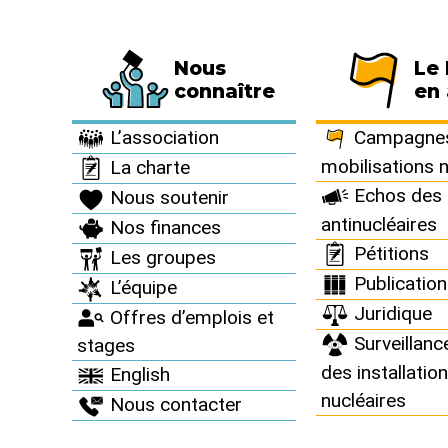
Nous
Le
Fédération de 794 associations et de 63 
connaître
en 
Le Réseau en action >
Campagnes et mobilisations nationales >
A
L’association
Campagnes
mobilisations 
La charte
Archiv
Echos des 
Nous soutenir
antinucléaires
Nos finances
Depuis 1998, l
Pétitions
Les groupes
nombreuses 
Publicatio
L’équipe
Juridique
Offres d’emplois et
Surveillanc
stages
des installatio
English
nucléaires
Nous contacter
Pétition : Exigeon