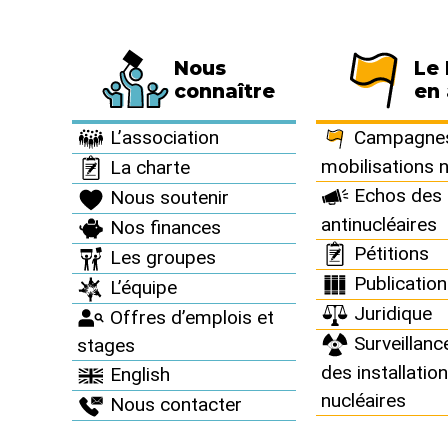
Nous
Le
Fédération de 794 associations et de 63 
connaître
en 
Informez vous >
Revue "Sortir du nucléaire" >
Sortir du nucléaire 
L’association
Campagnes
mobilisations 
La charte
Echos des 
Nous soutenir
Sortir du 
antinucléaires
Nos finances
Pétitions
Les groupes
Février 2016
Publicatio
L’équipe
Juridique
Offres d’emplois et
Surveillanc
stages
des installatio
English
nucléaires
Nous contacter