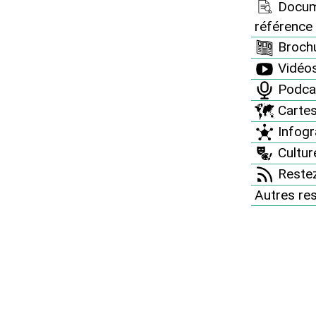
Docum
référence
Brochu
Vidéo
Podca
Carte
Infogr
Culture
Restez
Autres re
le désert contre le nuc
 in the ground !" (L’uranium est un poiso
é du 16 août au 19 septembre 2015 la 5e 
ccidentale, intitulée Walkatjurra Walkab