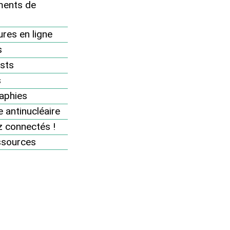
ents de
res en ligne
s
sts
s
aphies
 antinucléaire
 connectés !
ssources
léaire
n, laissez-le dans le
marche contre le
out.