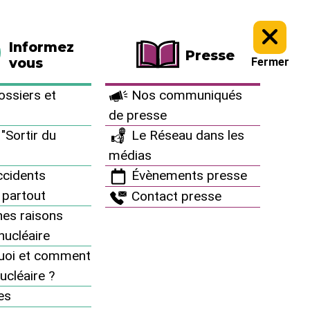
La boutique
Faire un don
Informez
Presse
vous
Fermer
ssiers et
Nos communiqués
de presse
"Sortir du
Le Réseau dans les
médias
cidents
Évènements presse
 partout
Contact presse
es raisons
inucléaire
uoi et comment
ucléaire ?
es