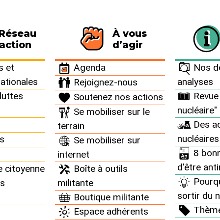
 Réseau
À vous
116 personnes signataires de la charte
action
d’agir
n°68 >
 et
Agenda
Nos do
nationales
analyses
Rejoignez-nous
luttes
Revue 
Soutenez nos actions
nucléaire n°68
nucléaire"
Se mobiliser sur le
Des ac
terrain
nucléaires
ns
Se mobiliser sur
8 bonn
internet
d’être ant
e citoyenne
Boîte à outils
Pourq
ns
militante
sortir du n
Boutique militante
Thèm
Espace adhérents