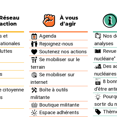
 Réseau
À vous
116 personnes signataires de la charte
action
d’agir
Confidentiel-défense" sur le réacteur nucléaire EPR >
 et
Agenda
Nos do
nationales
analyses
Rejoignez-nous
luttes
Revue 
Soutenez nos actions
ocument "Confidentiel-
nucléaire"
Se mobiliser sur le
Des ac
terrain
léaire EPR
nucléaires
ns
Se mobiliser sur
8 bonn
internet
d’être ant
e citoyenne
Boîte à outils
Pourq
ns
militante
sortir du n
Boutique militante
ré la copie d’un document confidentiel défense qui
Thèm
Espace adhérents
able face à un crash suicide.