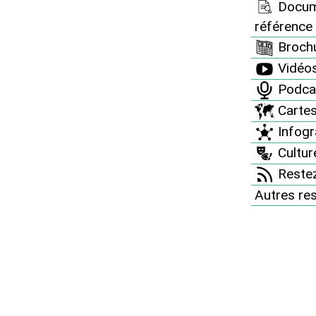
Docum
référence
Brochu
e la censure : publions le document
Vidéo
dentiel Defense !
Podca
6 : publication du document confidentiel sur l’EPR à l’initiative du
Carte
rtir du nucléaire". Téléchargez le document confidentiel défense
z l’analyse critique du document faite par Greenpeace Paris, Franc
Infogr
06 - Nous, citoyens, associations, élus, partis (…)
Culture
Restez
Autres re
n against censorship
inst censorship with the publishing of EDF official secret document
 EPR, by the Réseau Sortir du nucléaire and France Greenpeace. We
itizens to download this document and to issue it as widely as
 Download the secret document (in french) Download the (…)