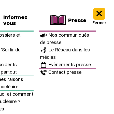
La boutique
Faire un don
Informez
Presse
vous
Fermer
ssiers et
Nos communiqués
de presse
"Sortir du
Le Réseau dans les
défense" sur le
médias
cidents
Évènements presse
 partout
Contact presse
es raisons
inucléaire
uoi et comment
ucléaire ?
MENU
es
Nous connaître