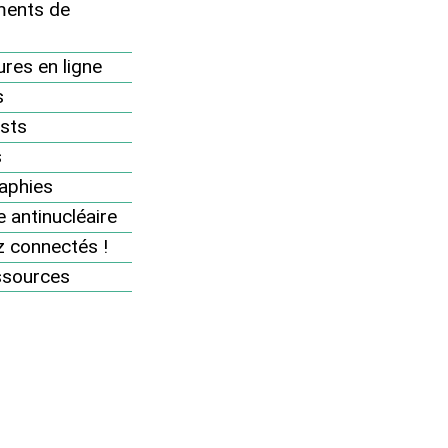
ents de
Le Réseau en action
res en ligne
s
À vous d’agir
sts
s
Informez vous
e
aphies
Nos dossiers et analyses
 antinucléaire
Des accidents nucléaires
 connectés !
partout
ssources
Revue "Sortir du nucléaire"
8 bonnes raisons d’être
antinucléaire
Pourquoi et comment sortir
du nucléaire ?