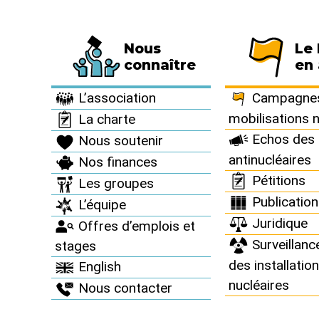
Nous
Le
Fédération de 794 associations et de 63 
connaître
en 
Informez vous >
Nos dossiers et analyses >
Mai 2006 : Document "
L’association
Campagnes
mobilisations 
La charte
Echos des 
Nous soutenir
Mai 2006 : D
antinucléaires
Nos finances
Pétitions
Les groupes
réacteur nuc
Publicatio
L’équipe
Juridique
Offres d’emplois et
Surveillanc
stages
des installatio
English
nucléaires
Nous contacter
Le Réseau "Sortir du nucléaire" s’est procu
reconnaît explicitement que l’EPR est vulnér