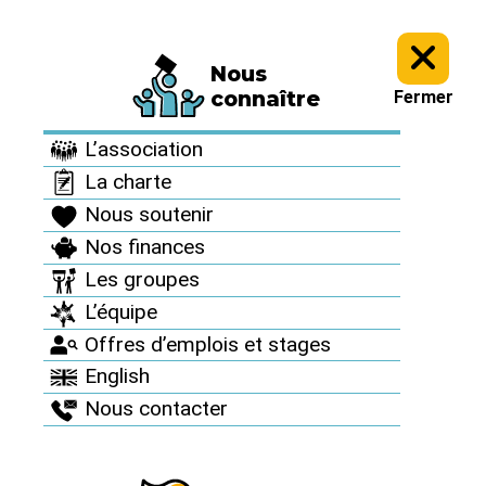
Nous
Informez vous >
Revue "Sortir du nucléaire" >
Sortir du nucléaire
connaître
Fermer
n°50 >
L’association
Sortir du nucléaire
La charte
n°50
Nous soutenir
Nos finances
Eté 2011
Les groupes
L’équipe
Offres d’emplois et stages
English
Nous contacter