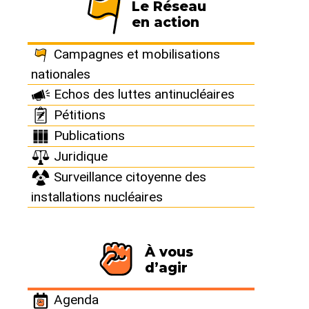
Le Réseau
en action
https://www.myspace.com/arrrforcenet
Campagnes et mobilisations
nationales
Echos des luttes antinucléaires
Le Komandant SIMI OL et le ARRR Force crew
Pétitions
prônent le désarmement de la planète et le
Publications
développement de la balistique sonore.
Juridique
Surveillance citoyenne des
installations nucléaires
"Nucléaire" 3’21
À vous
d’agir
Le saviez-vous ?
Le Réseau "Sortir du nucléaire" est un véritable
Agenda
contre-pouvoir citoyen. Totalement indépendants