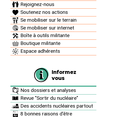
de l’État,
nous dépendons exclusivement du
Rejoignez-nous
soutien de nos donateur⋅ices
. C’est grâce à votre
Soutenez nos actions
soutien financier que nous pouvons nous permettre
Se mobiliser sur le terrain
de tout mettre en œuvre pour offrir aux générations
Se mobiliser sur internet
futures l’espoir d’un avenir sans risques nucléaires.
Aidez-nous à obtenir cet objectif et à nous
Boîte à outils militante
permettre de continuer la lutte au quotidien contre
Boutique militante
cette énergie mortifère et pour promouvoir la
Espace adhérents
sobriété énergétique et les alternatives
renouvelables.
Informez
Faire un don
vous
Nos dossiers et analyses
Revue "Sortir du nucléaire"
Des accidents nucléaires partout
Informez vous
8 bonnes raisons d’être