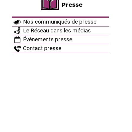
Presse
Culture antinucléaire
La playlist antinucléaire
Nos communiqués de presse
Archives : Des artistes avec nous
Le Réseau dans les médias
Évènements presse
Restez connectés !
Contact presse
Autres ressources
Ça peut aussi vous
intéresser