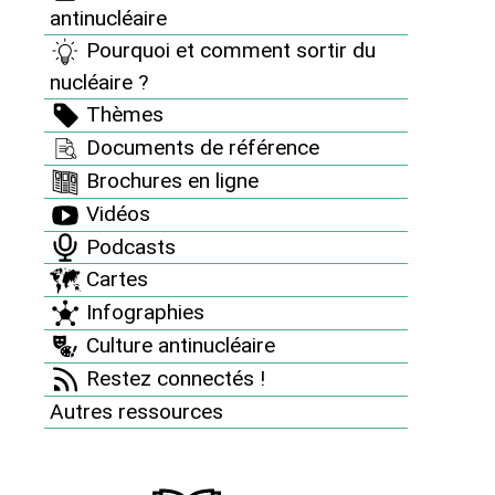
antinucléaire
Nos dossiers et analyses
Pourquoi et comment sortir du
Revue "Sortir du nucléaire"
nucléaire ?
Thèmes
Des accidents nucléaires partout
Documents de référence
8 bonnes raisons d’être antinucléaire
Brochures en ligne
Pourquoi et comment sortir du nucléaire ?
Vidéos
Thèmes
Podcasts
Cartes
Documents de référence
Infographies
Brochures en ligne
Culture antinucléaire
Vidéos
Restez connectés !
Podcasts
Autres ressources
Cartes
Infographies