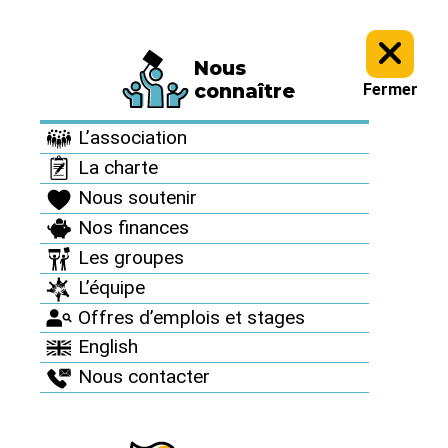
Nous
Informez vous >
Culture antinucléaire >
Archives : Des artistes
connaître
Fermer
avec nous >
L’association
Archives : Des artistes
La charte
avec nous
Nous soutenir
Nos finances
Les groupes
Komandant Simi
L’équipe
Offres d’emplois et stages
OL
English
Nous contacter
Publié le 30 décembre 2008