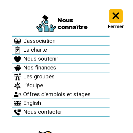
Nous
Informez vous >
Des accidents nucléaires partout >
connaître
Fermer
Des accidents
L’association
nucléaires partout
La charte
Nous soutenir
Nos finances
Les groupes
L’équipe
Offres d’emplois et stages
English
Nous contacter