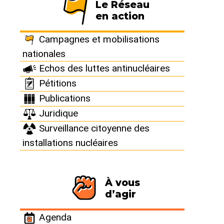
Le Réseau
en action
France : Nogent :
Campagnes et mobilisations
Erreur de
nationales
Echos des luttes antinucléaires
paramétrage,
Pétitions
Publications
contrôle inefficace
Juridique
Surveillance citoyenne des
et lenteur
installations nucléaires
d’analyse
À vous
d’agir
La surveillance de la puissance
d’un réacteur mise à mal par les
Agenda
incompétences d’EDF