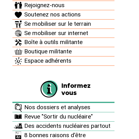
Rejoignez-nous
Soutenez nos actions
Se mobiliser sur le terrain
Se mobiliser sur internet
Boîte à outils militante
28 mai 2024
Boutique militante
Espace adhérents
Les faits
remontent à
presque 2
Informez
ans. Il aura
vous
fallu tout ce
temps à EDF
Nos dossiers et analyses
pour saisir la
profondeur
Revue "Sortir du nucléaire"
de ses
Des accidents nucléaires partout
erreurs. À
8 bonnes raisons d’être
l’été 2022,