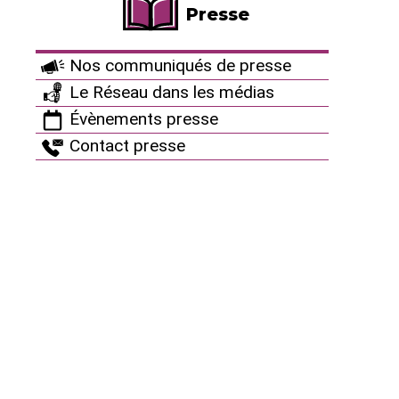
Presse
L’histoire commence en juillet 2022. Le réacteur 1
de Nogent est alors à l’arrêt pour changer le
Nos communiqués de presse
combustible qui est dans sa cuve, où est produite la
Le Réseau dans les médias
réaction nucléaire. La cuve étant vidée, EDF en
Évènements presse
profite pour remplacer un des 4 capteurs qui sont
placés sur sa paroi extérieur. Ces capteurs
Contact presse
permettent de mesurer la puissance et la répartition
de la réaction nucléaire (pour garder le contrôle de
la réaction nucléaire
[
1
]
, celle-ci doit être aussi
homogène que possible, être la même partout dans
la cuve). La surveillance de la puissance de la
réaction produite dans la cuve du réacteur est
obligatoire et doit être faite en continu. En cas de
problème avec un des capteurs de ce système de
mesure (dit RPN
[
2
]
), l’exploitant nucléaire doit
mettre en place d’autres moyens de surveillance
(notamment effectuer des calculs très
régulièrement) et remettre le système en état de