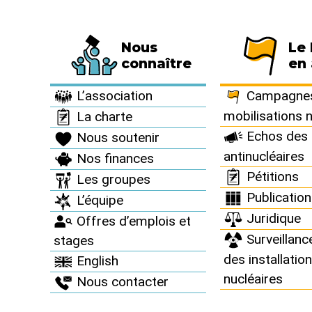
Nous
Le
Fédération de 794 associations et de 63 
connaître
en 
Informez vous >
Des accidents nucléaires partout >
L’association
Campagnes
mobilisations 
La charte
Echos des 
Nous soutenir
antinucléaires
Nos finances
Des accid
Pétitions
Les groupes
Publicatio
L’équipe
Juridique
Offres d’emplois et
Surveillanc
stages
des installatio
English
nucléaires
Nous contacter
Fr