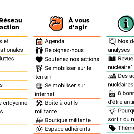
 Réseau
À vous
116 personnes signataires de la charte
action
d’agir
 et
Agenda
Nos do
nationales
analyses
Rejoignez-nous
luttes
Revue 
Soutenez nos actions
nucléaire"
Se mobiliser sur le
ents nucléaires partout
Des ac
terrain
nucléaires
ns
Se mobiliser sur
8 bonn
internet
d’être ant
e citoyenne
Boîte à outils
Pourq
ns
militante
sortir du n
Boutique militante
ance : Flamanville :
Thèm
Espace adhérents