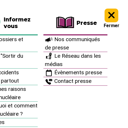
La boutique
Faire un don
Informez
Presse
vous
Fermer
ssiers et
Nos communiqués
de presse
"Sortir du
Le Réseau dans les
médias
cidents
Évènements presse
 partout
Contact presse
es raisons
inucléaire
uoi et comment
ucléaire ?
Informez vous
es