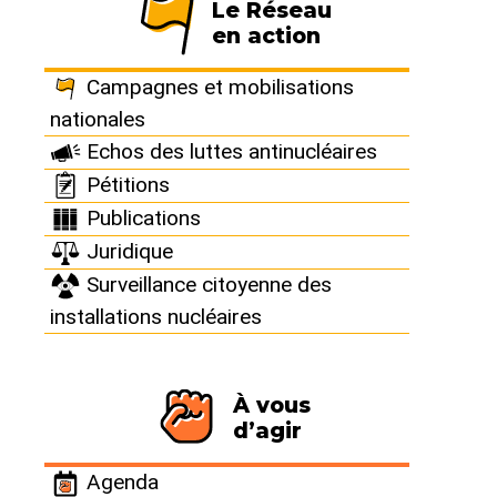
Le Réseau
en action
France : CIS bio
Campagnes et mobilisations
Saclay : Une cuve
nationales
Echos des luttes antinucléaires
de liquides
Pétitions
Publications
radioactifs
Juridique
Surveillance citoyenne des
déborde malgré
installations nucléaires
une surveillance
À vous
du niveau
d’agir
Agenda