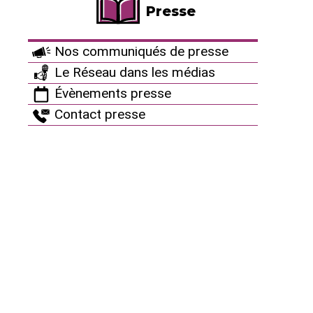
atteinte à la sûreté de l’installation par manque
Presse
de maitrise du confinement de matières
radioactives, l’évènement a été classé au niveau
Nos communiqués de presse
1 de l’échelle INES*. C’est le 6ème évènement
significatif sur cette installation en quelques
Le Réseau dans les médias
mois.
Évènements presse
Contact presse
Sources radioactives découvertes en dehors de la
zone nucléaire et qui ne figuraient même pas dans
l’inventaire des sources, équipements importants
pour la sûreté et la radioprotection qui ne démarrent
pas après une coupure électrique, des contrôles des
dispositifs de protection contre les incendies
oubliés, non respect de la conduite à tenir en cas
d’atteinte du niveau haut d’un réservoir d’effluents,
non respect des échéances des contrôles
d’équipements de ventilation, dépression non
conforme de locaux, concentration de chlorures