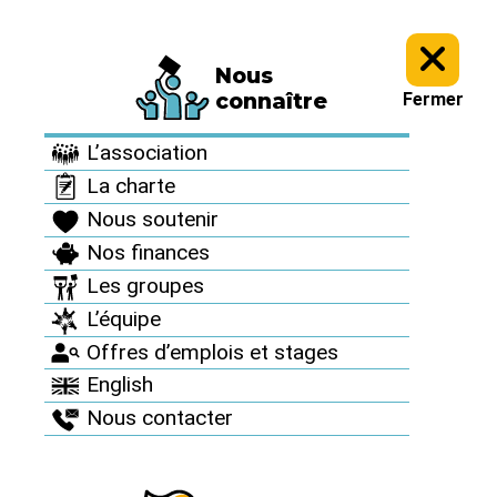
Nous
Informez vous >
Des accidents nucléaires partout >
connaître
Fermer
Des accidents
L’association
nucléaires partout
La charte
Nous soutenir
Nos finances
Les groupes
L’équipe
Offres d’emplois et stages
English
Nous contacter