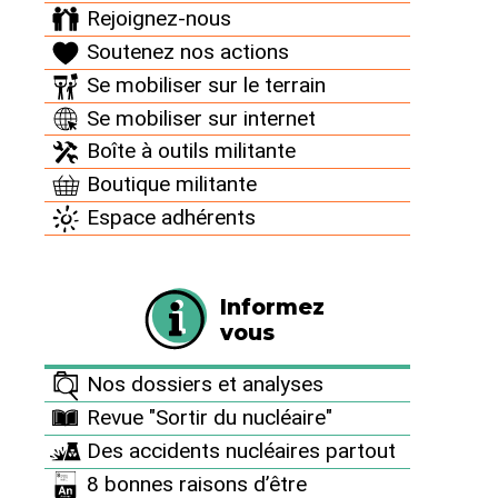
Rejoignez-nous
Soutenez nos actions
30 juillet 2019
Se mobiliser sur le terrain
Se mobiliser sur internet
Parce qu’il
Boîte à outils militante
n’y avait pas
Boutique militante
assez de
Espace adhérents
place pour
les stocker
ailleurs, et
Informez
malgré une
vous
surveillance
dite
Nos dossiers et analyses
renforcée,
des effluents
Revue "Sortir du nucléaire"
radioactifs ont débordé dans l’usine de
Des accidents nucléaires partout
production de radioéléments artificiels de Saclay
8 bonnes raisons d’être
(Essonne) exploitée par CIS bio international.