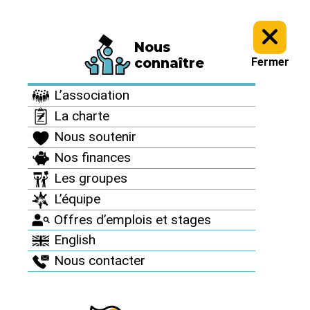
Nous
Presse >
Nos communiqués de presse >
connaître
Fermer
Nos communiqués de
L’association
presse
La charte
Nous soutenir
Nos finances
Les groupes
Exercice de
L’équipe
Offres d’emplois et stages
crise à
English
Gravelines : un
Nous contacter
bide pour une