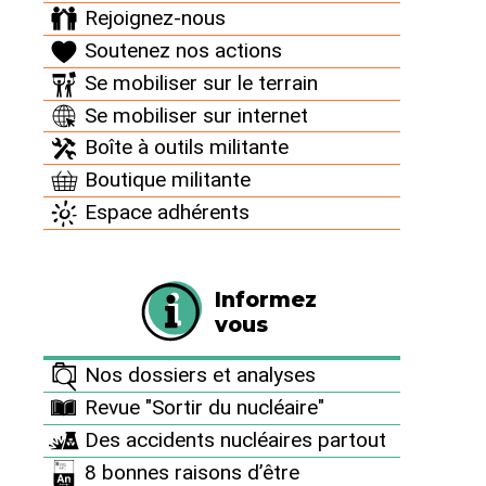
Rejoignez-nous
Soutenez nos actions
- Une infime minorité de la population s’est
Se mobiliser sur le terrain
rendue aux points de rendez-vous pour
Se mobiliser sur internet
l’évacuation, la plupart des gens préférant
rester chez eux
Boîte à outils militante
Boutique militante
- Dans un gymnase censé accueillir 350
Espace adhérents
personnes, seules 25 se sont présentées.
- A la maison de quartier des Huttes, un des
Informez
quatre centres de regroupement des
vous
évacués, devaient être accueillies 1600
Nos dossiers et analyses
personnes et 80 bus étaient mobilisés. Elle
Revue "Sortir du nucléaire"
n’a finalement accueilli que 41 personnes,
dont un quart étaient des employés de la
Des accidents nucléaires partout
mairie…
8 bonnes raisons d’être