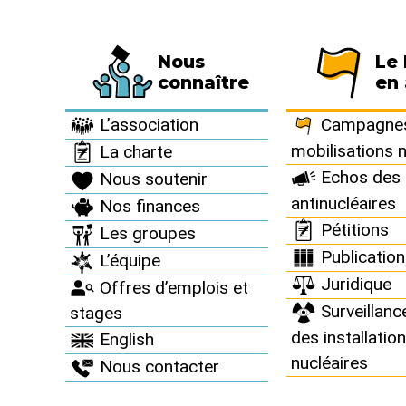
Nous
Le
Fédération de 794 associations et de 63 
connaître
en 
Informez vous >
Revue "Sortir du nucléaire" >
Sortir du nucléaire 
L’association
Campagnes
mobilisations 
La charte
Echos des 
Nous soutenir
Sortir du 
antinucléaires
Nos finances
Pétitions
Les groupes
Printemps 2023
Publicatio
L’équipe
Juridique
Offres d’emplois et
Surveillanc
stages
des installatio
English
nucléaires
Nous contacter