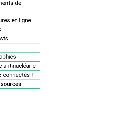
ents de
res en ligne
s
sts
s
aphies
 antinucléaire
 connectés !
Crédit photo : AdobeStock
ssources
 répétition de
alisation, plein pouvoir