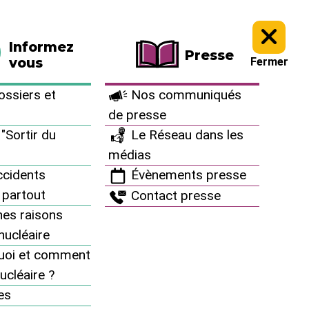
La boutique
Faire un don
Informez
Presse
vous
Fermer
ssiers et
Nos communiqués
de presse
"Sortir du
Le Réseau dans les
médias
cidents
Évènements presse
 partout
Contact presse
es raisons
inucléaire
uoi et comment
ucléaire ?
es