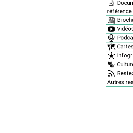
Docum
référence
Brochu
Vidéo
Podca
Carte
Infogr
Culture
Restez
Autres re
mémoriel : pourquoi la
 est inévitable
que nucléaire, politiques de déni, ration