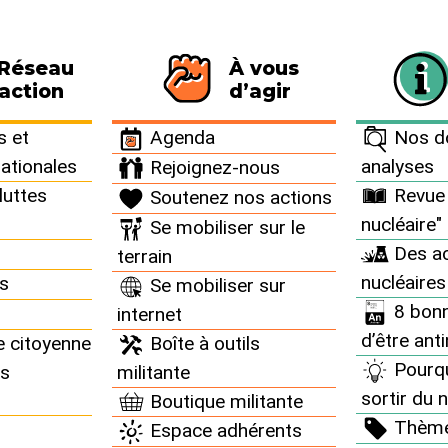
 Réseau
À vous
116 personnes signataires de la charte
action
d’agir
n°97 >
 et
Agenda
Nos do
nationales
analyses
Rejoignez-nous
luttes
Revue 
Soutenez nos actions
nucléaire n°97
nucléaire"
Se mobiliser sur le
Des ac
terrain
nucléaires
ns
Se mobiliser sur
8 bonn
internet
d’être ant
e citoyenne
Boîte à outils
Pourq
ns
militante
sortir du n
Boutique militante
Thèm
Espace adhérents