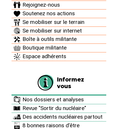
nucléaires » à partir de rapports des exploitants eux-
Rejoignez-nous
mêmes. Le centre de Cadarache est concerné. En mai
Soutenez nos actions
dernier, l’annonce a été (…)
Se mobiliser sur le terrain
Se mobiliser sur internet
Boîte à outils militante
Boutique militante
Espace adhérents
Informez
vous
Enquête publique 2011
Nos dossiers et analyses
Revue "Sortir du nucléaire"
Des accidents nucléaires partout
8 bonnes raisons d’être