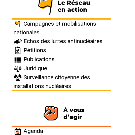
une faille sismique avérée.
Le Réseau
en action
Campagnes et mobilisations
nationales
Echos des luttes antinucléaires
Pétitions
Publications
Juridique
Surveillance citoyenne des
installations nucléaires
L’Enquête publique est
terminée mais la mobilisation
contre le projet ITER se poursuit
À vous
d’agir
Suite à la catastrophe de Fukushima, et à la demande
du premier ministre, l’Autorité de Sureté Nucléaire
française doit « réévaluer la sûreté des installations
Agenda