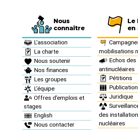
Nous
Le
Fédération de 794 associations et de 63 
connaître
en 
Informez vous >
Revue "Sortir du nucléaire" >
Sortir du nucléaire 
L’association
Campagnes
mobilisations 
La charte
Echos des 
Nous soutenir
Sortir du 
antinucléaires
Nos finances
Pétitions
Les groupes
Juin 2006
Publicatio
L’équipe
Juridique
Offres d’emplois et
Surveillanc
stages
des installatio
English
nucléaires
Nous contacter