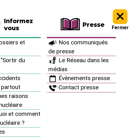
La boutique
Faire un don
Informez
Presse
vous
Fermer
ssiers et
Nos communiqués
de presse
"Sortir du
Le Réseau dans les
médias
cidents
Évènements presse
 partout
Contact presse
es raisons
inucléaire
uoi et comment
ucléaire ?
es