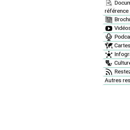
Docum
référence
Brochu
Vidéo
Podca
Carte
Infogr
Culture
Restez
Autres re
ires : une loi pour enfo
PR
de la Loi Bataille de 1991 n’ont rien ch