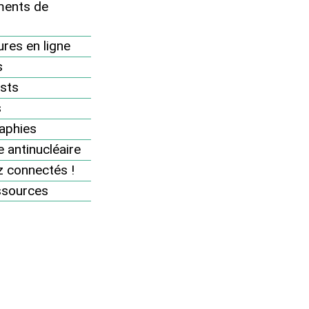
ents de
res en ligne
s
sts
s
aphies
 antinucléaire
 connectés !
ssources
uir... au
angé au casse-tête. Gérer