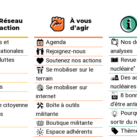
 Réseau
À vous
116 personnes signataires de la charte
action
d’agir
rchives campagnes >
Campagnes et mobilisations 2006 >
Loi 2006 sur les
 et
Agenda
Nos do
nationales
analyses
Rejoignez-nous
es campagnes
luttes
Revue 
Soutenez nos actions
nucléaire"
Se mobiliser sur le
e Réseau "Sortir du nucléaire" a été à l’initiative des
Des ac
terrain
campagnes.
nucléaires
ns
Se mobiliser sur
8 bonn
internet
d’être ant
e citoyenne
Boîte à outils
Pourq
ns
militante
sortir du n
Boutique militante
Thèm
Espace adhérents