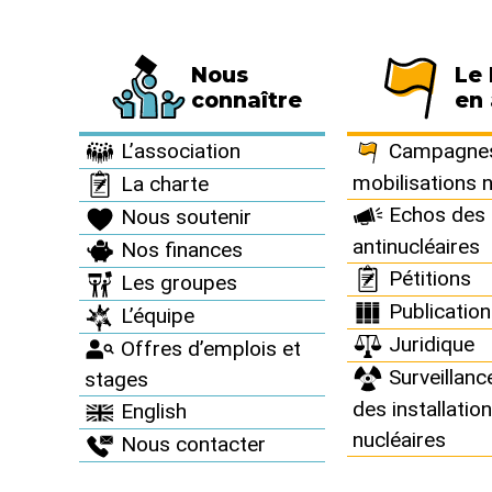
Nous
Le
Fédération de 794 associations et de 63 
connaître
en 
Le Réseau en action >
Campagnes et mobilisations nationales >
A
L’association
Campagnes
mobilisations 
La charte
Archiv
Echos des 
Nous soutenir
antinucléaires
Nos finances
Depuis 1998, l
Pétitions
Les groupes
nombreuses 
Publicatio
L’équipe
Juridique
Offres d’emplois et
Surveillanc
stages
des installatio
English
nucléaires
Nous contacter
C’est bon à savoir !