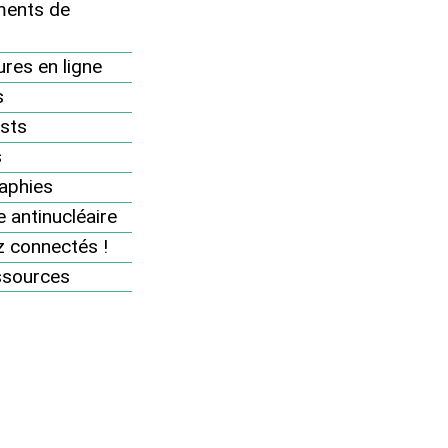
Campagnes et mobilisations 2005
ents de
Campagnes et mobilisations 2007
res en ligne
Campagnes et mobilisations 2008
s
Campagnes et mobilisations 2009
sts
Campagnes et mobilisations 2010
s
aphies
Campagnes et mobilisations 2004
 antinucléaire
Campagnes et mobilisations 2006
 connectés !
30 000 manifestants à Cherbourg
contre l’EPR
ssources
Loi 2006 sur les déchets
nucléaires : N’empoisonnez
pas la terre !
Campagnes et mobilisations 2011
Campagnes et mobilisations 2012