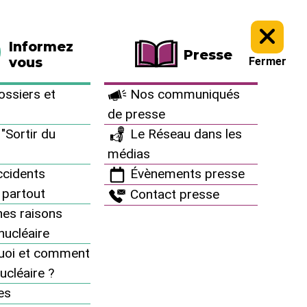
La boutique
Faire un don
Informez
Presse
vous
Fermer
 déchets nucléaires : N’empoisonnez pas la terre ! >
ssiers et
Nos communiqués
de presse
"Sortir du
Le Réseau dans les
médias
cidents
Évènements presse
 partout
Contact presse
es raisons
inucléaire
uoi et comment
ucléaire ?
MENU
es