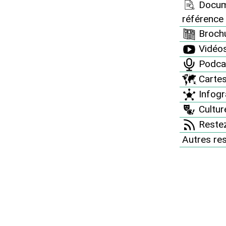
Docum
référence
Brochu
Vidéo
Podca
c on ne doit pas les enfouir !"
Carte
 1997
Infogr
Culture
Restez
Autres re
ctifs à vie longue issus du programme
lympique. Il fut ensuite question de 5 piscines
e de foot". Aujourd’hui, l’Andra envisage un site
 (si tout va bien) 1 500 ha soit 15 000 piscines