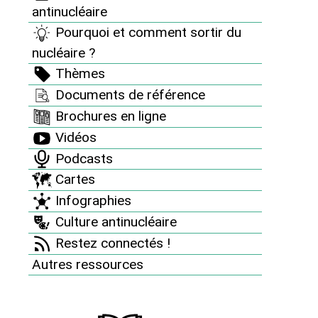
antinucléaire
Pourquoi et comment sortir du nucléaire ?
Pourquoi et comment sortir du
Thèmes
nucléaire ?
Documents de référence
Thèmes
Documents de référence
Brochures en ligne
Brochures en ligne
Vidéos
Vidéos
Podcasts
Podcasts
Cartes
Cartes
Infographies
Infographies
Culture antinucléaire
Culture antinucléaire
Restez connectés !
La playlist antinucléaire
Autres ressources
Archives : Des artistes avec nous
Restez connectés !