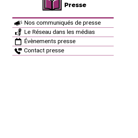
Presse
Autres ressources
Nos communiqués de presse
Ça peut aussi vous
Le Réseau dans les médias
Évènements presse
intéresser
Contact presse
Agenda