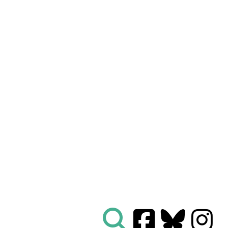
Nous connaître
|
Le Réseau en action
|
À vous d'agir
|
Informez vous
|
Presse
|
Abonnez-vous à notre newsletter :
Tous les mois un condensé de l'info de nos actions
contre le nucléaire
Je ne suis pas un robot
Je m'abonne
Réseau
Sortir du nucléaire
Parc Benoît - Bâtiment B
69 rue Gorge de Loup
CS 70457