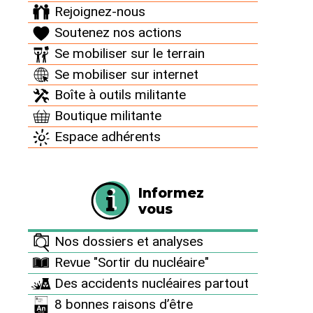
permettre de continuer la lutte au quotidien contre
Rejoignez-nous
cette énergie mortifère et pour promouvoir la
Soutenez nos actions
sobriété énergétique et les alternatives
Se mobiliser sur le terrain
renouvelables.
Se mobiliser sur internet
Faire un don
Boîte à outils militante
Boutique militante
Espace adhérents
Informez
Informez vous
vous
Nos dossiers et analyses
Nos dossiers et analyses
Revue "Sortir du nucléaire"
Revue "Sortir du nucléaire"
Des accidents nucléaires partout
Des accidents nucléaires partout
8 bonnes raisons d’être
8 bonnes raisons d’être antinucléaire