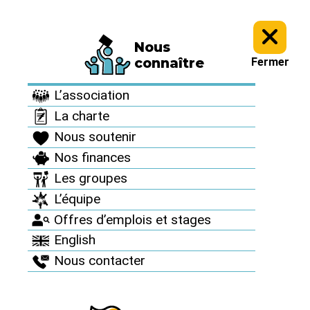
Nous
Informez vous >
Culture antinucléaire >
Archives : Des artistes
connaître
Fermer
avec nous >
L’association
Archives : Des artistes
La charte
avec nous
Nous soutenir
Nos finances
Les groupes
Vincent Magni
L’équipe
Offres d’emplois et stages
English
Publié le 4 mars 2009
Nous contacter