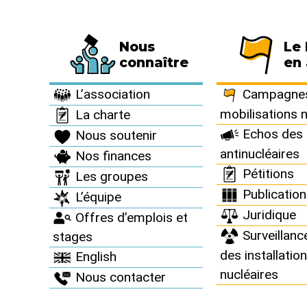
Nous
Le
Fédération de 794 associations et de 63 
connaître
en 
À vous d’agir >
Agenda >
L’association
Campagnes
mobilisations 
La charte
Echos des 
Nous soutenir
antinucléaires
Nos finances
Agenda
Pétitions
Les groupes
Publicatio
L’équipe
Juridique
Offres d’emplois et
Surveillanc
stages
des installatio
English
nucléaires
Nous contacter
2023
CONFÉRENCES - DÉBATS
26
avr