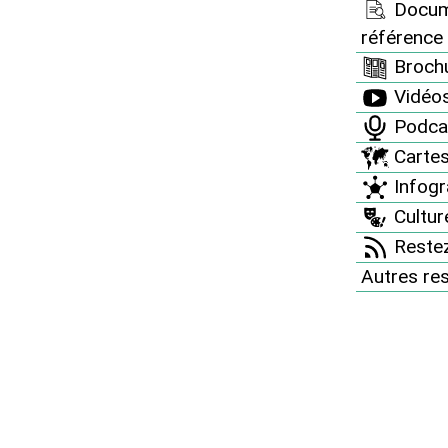
Docum
léaire : allié ou ennem
référence
Brochu
nergétique ?"
Vidéo
Podca
Carte
e
Infogr
Culture
Restez
Autres re
000)