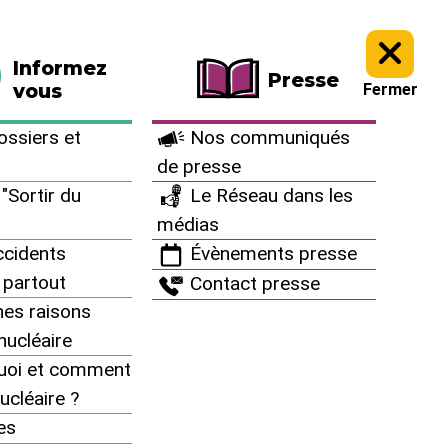
La boutique
Faire un don
Informez
Presse
vous
Fermer
ssiers et
Nos communiqués
de presse
"Sortir du
Le Réseau dans les
médias
cidents
Évènements presse
 partout
Contact presse
es raisons
inucléaire
uoi et comment
ucléaire ?
À vous d’agir
es