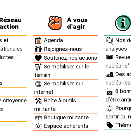
 Réseau
À vous
116 personnes signataires de la charte
action
d’agir
 et
Agenda
Nos do
nationales
analyses
Rejoignez-nous
luttes
Revue 
Soutenez nos actions
nucléaire"
Se mobiliser sur le
Des ac
terrain
nucléaires
ns
Se mobiliser sur
8 bonn
internet
d’être ant
e citoyenne
Boîte à outils
Pourq
ns
militante
sortir du n
Boutique militante
Thèm
Espace adhérents