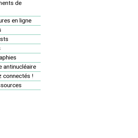
Agenda
ents de
i
Rejoignez-nous
res en ligne
Soutenez nos actions
s
Se mobiliser sur le terrain
sts
Se mobiliser sur internet
s
aphies
Boîte à outils militante
 antinucléaire
Boutique militante
 connectés !
Espace adhérents
ssources
Ajoutez votre événement
antinucléaire à l’agenda