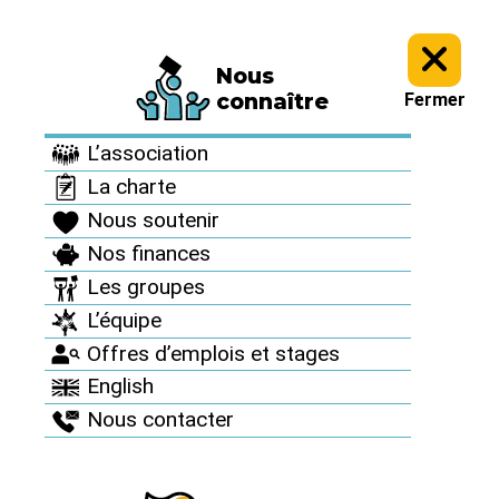
Nous
À vous d’agir >
Agenda >
connaître
Fermer
Agenda
L’association
La charte
Nous soutenir
Nos finances
Les groupes
2025
2025
30
25
L’équipe
août
oct
Offres d’emplois et stages
English
CAMP
Nous contacter