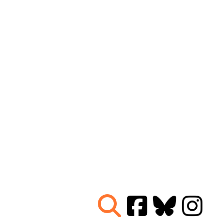
Nous connaître
|
Le Réseau en action
|
À vous d'agir
|
Informez vous
|
Presse
|
Abonnez-vous à notre newsletter :
Tous les mois un condensé de l'info de nos actions
contre le nucléaire
Je ne suis pas un robot
Je m'abonne
Réseau
Sortir du nucléaire
Parc Benoît - Bâtiment B
69 rue Gorge de Loup
CS 70457
69336 LYON CEDEX 09