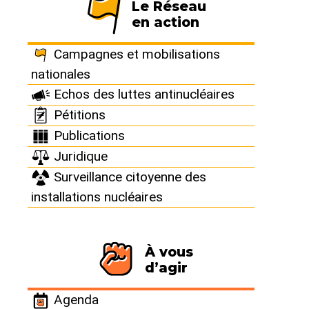
Septembre Infini :
Le Réseau
en action
ça va gare-burer !
Campagnes et mobilisations
nationales
Echos des luttes antinucléaires
Gondrecourt-le-Château (55130)
-
Grand-Est
Pétitions
Publications
Juridique
Lundi 25 août 2025 / Jeudi 30 octobre 2025
Surveillance citoyenne des
installations nucléaires
Lieu :
La Gare - Ancienne Gare de Luméville,
RD138 à Luméville-en-Ornois 55130
Gondrecourt-le-Château à Gondrecourt-le-
À vous
Château (55130)
d’agir
Agenda