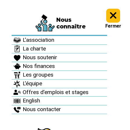
Nous
Le Réseau en action >
Campagnes et mobilisations nationales >
connaître
Fermer
Archives campagnes >
Campagnes et mobilisations 2010 >
27 avril -
7 mai 2010 : Jeûne-action pour l’abolition des armes nucléaires >
L’association
La charte
Nous soutenir
Nos finances
Les groupes
L’équipe
Offres d’emplois et stages
English
Archives campagnes
Nous contacter
Depuis 1998, le Réseau "Sortir