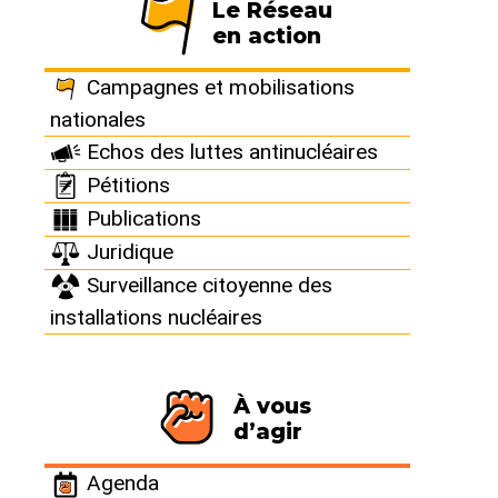
Le Réseau
du nucléaire" a été à l’initiative
en action
des nombreuses campagnes.
Campagnes et mobilisations
nationales
Echos des luttes antinucléaires
Pétitions
Première
Publications
Juridique
présence place St
Surveillance citoyenne des
installations nucléaires
Michel
À vous
d’agir
Agenda