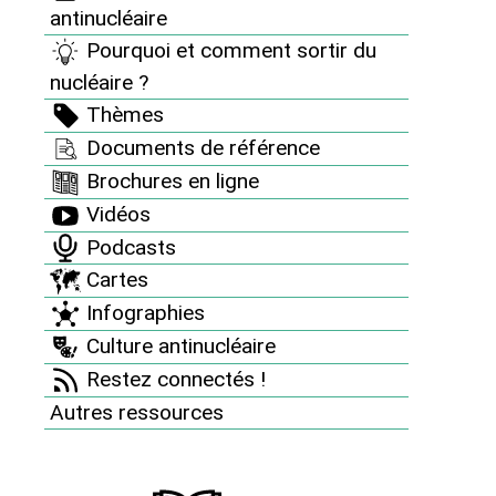
somme toute des plus agréables !
antinucléaire
Pourquoi et comment sortir du
Geoffray, jeûneur
nucléaire ?
Thèmes
Documents de référence
Brochures en ligne
MENU
Vidéos
Campagnes et mobilisations 2005
Podcasts
Campagnes et mobilisations 2007
Cartes
Infographies
Campagnes et mobilisations 2008
Culture antinucléaire
Campagnes et mobilisations 2009
Restez connectés !
Campagnes et mobilisations 2010
Autres ressources
27 avril - 7 mai 2010 : Jeûne-action
pour l’abolition des armes nucléaires
Chernobyl Day 2010