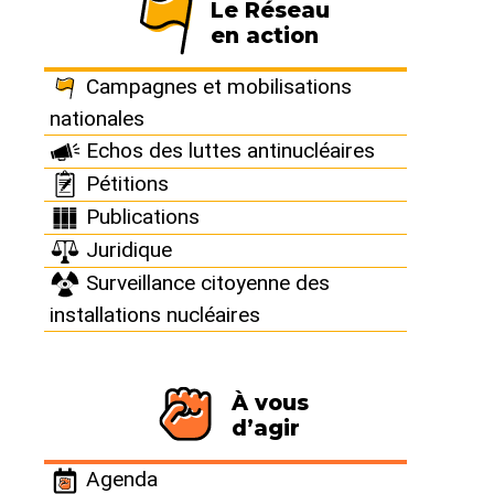
42100 ST ETIENNE
Le Réseau
Tél : 04 77 32 05 38
en action
M : 06 87 42 20 39
Campagnes et mobilisations
>> Voir le descriptif
nationales
Echos des luttes antinucléaires
Pétitions
Publications
Juridique
Surveillance citoyenne des
installations nucléaires
À vous
Présentation
d’agir
Le M.D.P.L. qu’est-ce que c’est ? C’est un mouvement
associatif formé de groupes disséminés dans
Agenda