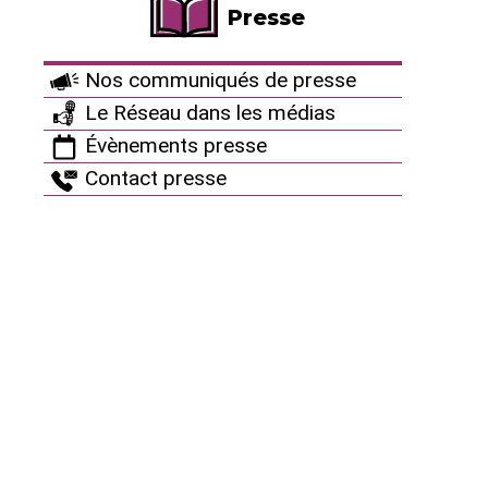
formes • C’est transformer les mentalités de guerre,
Presse
inculquées en chacun de nous, en (…)
Nos communiqués de presse
Le Réseau dans les médias
Évènements presse
Contact presse
Bulletin d’adhésion
Cotisation simple : 43 € Cotisation soutien : 86 €
Cotisation réduite (étudiants, chômeurs) : 21 € A virer
au M.D.P.L, C.C.P. Lyon 1161 35 G