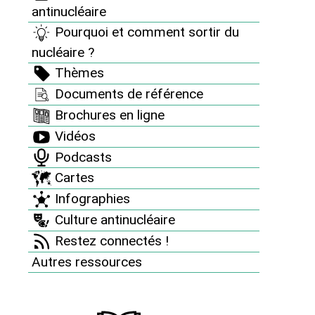
antinucléaire
orientations des gouvernements successifs en matière
de défense lesquelles sont (…)
Pourquoi et comment sortir du
nucléaire ?
Thèmes
Documents de référence
Brochures en ligne
Vidéos
Podcasts
Cartes
Infographies
Culture antinucléaire
Qu’est-ce que l’Education à la
Paix ?
Restez connectés !
Autres ressources
Education à la Paix, c’est la synthèse des 4 grands
thèmes de l’ALTERNATIVE : Education aux droits de
l’homme Education au développement Education à
l’environnement Respect de la vie sous toutes ses