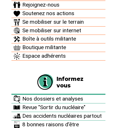
l’hexagone, autonomes. Il est affilié à l’I.PB. (Bureau
Rejoignez-nous
International de la paix) dont le siège est à Genève, qui
regroupe un grand nombre de mouvements "cousins"
Soutenez nos actions
de par la planète participant (…)
Se mobiliser sur le terrain
Se mobiliser sur internet
Boîte à outils militante
Boutique militante
Espace adhérents
Informez
vous
Nos dossiers et analyses
Les enveloppes illustrées
Revue "Sortir du nucléaire"
Blanches, utilisables pour la correspondance
Des accidents nucléaires partout
personnelle, aux illustrations en couleur, elles sont un
magnifique moyen d’information et de formation de
8 bonnes raisons d’être
l’opinion publique, seul vrai levier capable de changer les