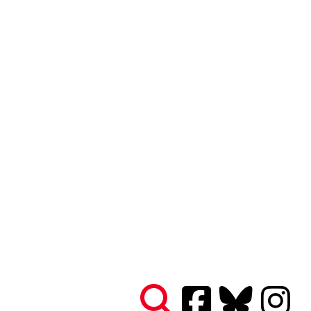
Nous connaître
|
Le Réseau en action
|
À vous d'agir
|
Informez vous
|
Presse
|
Abonnez-vous à notre newsletter :
Tous les mois un condensé de l'info de nos actions
contre le nucléaire
Je ne suis pas un robot
Je m'abonne
Réseau
Sortir du nucléaire
Parc Benoît - Bâtiment B
69 rue Gorge de Loup
CS 70457