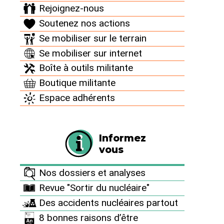
Rejoignez-nous
Russian forces in
#Chernobyl
powerplant.
Soutenez nos actions
There can be seen Prometheus
monument on the left. Also, again V
Se mobiliser sur le terrain
invasion sign on russian armor.
Se mobiliser sur internet
51.38883370316795, 30.11043371238353
Boîte à outils militante
Vid :
Boutique militante
https://t.co/q6a7EK5PT0
#UkraineInvasion
#OSINT
#geolocated
Espace adhérents
pic.twitter.com/oynQbw3Dgl
— Peter Sabo (@Sabados7)
February 24,
Informez
2022
vous
Nos dossiers et analyses
Revue "Sortir du nucléaire"
Des accidents nucléaires partout
8 bonnes raisons d’être