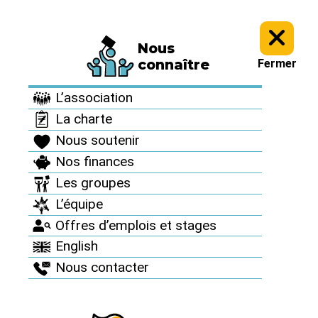
Nous
Informez vous >
Nos dossiers et analyses >
Fil info : Guerre en
connaître
Fermer
Ukraine et risque nucléaire >
L’association
Fil info : Guerre en
La charte
Ukraine et risque
Nous soutenir
nucléaire
Nos finances
Les groupes
L’équipe
Offres d’emplois et stages
L’armée russe a
English
Nous contacter
envahi la région
de Tchernobyl