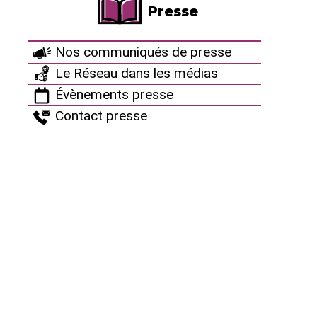
Archives : Des artistes avec nous
Presse
Restez connectés !
Nos communiqués de presse
Autres ressources
Le Réseau dans les médias
Évènements presse
Contact presse
Ça peut aussi vous
intéresser