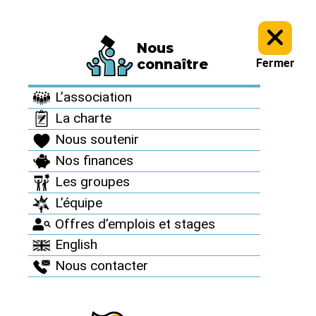
Nous
Informez vous >
Culture antinucléaire >
Archives : Des artistes
connaître
Fermer
avec nous >
L’association
Archives : Des artistes
La charte
avec nous
Nous soutenir
Nos finances
Les groupes
LéOparleur
L’équipe
Offres d’emplois et stages
English
Publié le 30 décembre 2008
Nous contacter