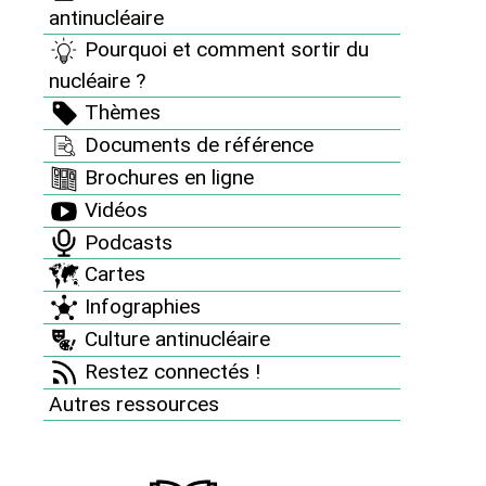
antinucléaire
Des accidents nucléaires partout
Pourquoi et comment sortir du
8 bonnes raisons d’être antinucléaire
nucléaire ?
Pourquoi et comment sortir du nucléaire ?
Thèmes
Documents de référence
Thèmes
Brochures en ligne
Documents de référence
Vidéos
Brochures en ligne
Podcasts
Vidéos
Cartes
Infographies
Podcasts
Culture antinucléaire
Cartes
Restez connectés !
Infographies
Autres ressources
Culture antinucléaire
La playlist antinucléaire