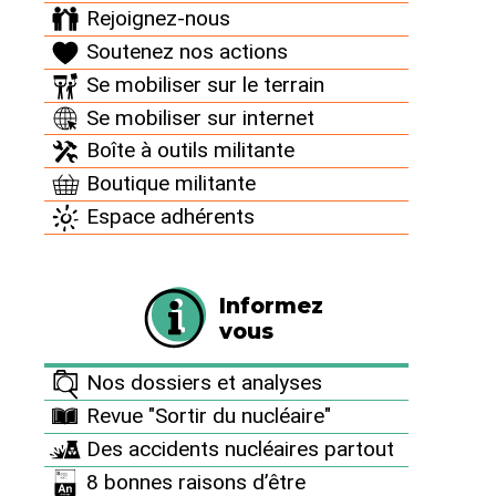
de tout mettre en œuvre pour offrir aux générations
Rejoignez-nous
futures l’espoir d’un avenir sans risques nucléaires.
Soutenez nos actions
Aidez-nous à obtenir cet objectif et à nous
Se mobiliser sur le terrain
permettre de continuer la lutte au quotidien contre
cette énergie mortifère et pour promouvoir la
Se mobiliser sur internet
sobriété énergétique et les alternatives
Boîte à outils militante
renouvelables.
Boutique militante
Espace adhérents
Faire un don
Informez
vous
Nos dossiers et analyses
Informez vous
Revue "Sortir du nucléaire"
Nos dossiers et analyses
Des accidents nucléaires partout
8 bonnes raisons d’être
Revue "Sortir du nucléaire"