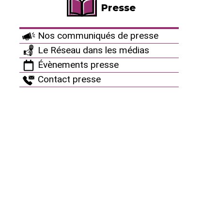
Presse
4. Elle accroît les risques de propagation de
légionelle (qui prolifère dans les réseaux mal
Nos communiqués de presse
entretenus et se retrouve dans les panaches de
Le Réseau dans les médias
vapeur).
Évènements presse
5. Les brusques variations de température (lorsqu’on
Contact presse
entre ou sort d’un bâtiment climatisé) fragilisent
l’organisme humain, d’où rhumes, pharyngites,
angines, etc.
6. Elle favorise ce qu’on a appelé le “sick building
syndrome”, qui regroupe une collection de
symptômes (irritation des muqueuses et maux de
tête, mais aussi manifestations respiratoires, ORL,
oculaires, cutanées, sensorielles, neuropsychiques).
En gros, dans un immeuble climatisé, une personne
sur deux présente au moins un de ces symptômes.