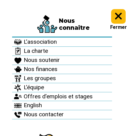
Nous
Informez vous >
Revue "Sortir du nucléaire" >
Sortir du nucléaire
connaître
Fermer
n°27 >
L’association
Sortir du nucléaire
La charte
n°27
Nous soutenir
Nos finances
Juillet 2005
Les groupes
L’équipe
Offres d’emplois et stages
English
Nous contacter