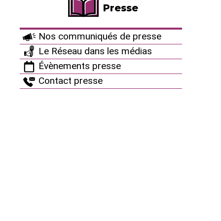
Presse
Infographies
Culture antinucléaire
Nos communiqués de presse
La playlist antinucléaire
Le Réseau dans les médias
Archives : Des artistes avec nous
Évènements presse
Contact presse
Restez connectés !
Autres ressources
Ça peut aussi vous
intéresser