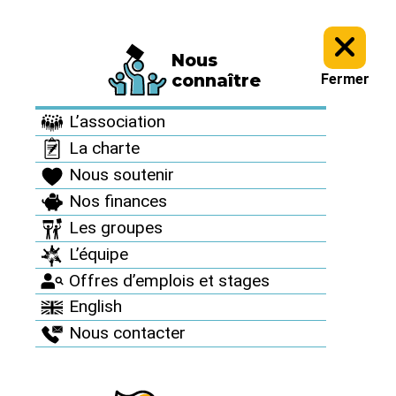
Nous
Informez vous >
Culture antinucléaire >
Archives : Des artistes
connaître
Fermer
avec nous >
L’association
Archives : Des artistes
La charte
avec nous
Nous soutenir
Nos finances
Les groupes
Hubert Dupont
L’équipe
Offres d’emplois et stages
English
Publié le 30 juin 2011
Nous contacter