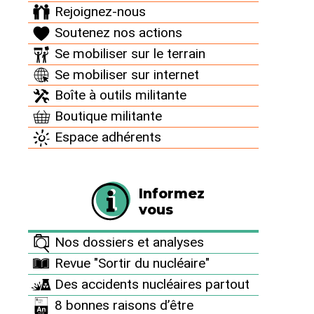
Rejoignez-nous
contre-pouvoir citoyen. Totalement indépendants
Soutenez nos actions
de l’État,
nous dépendons exclusivement du
soutien de nos donateur⋅ices
. C’est grâce à votre
Se mobiliser sur le terrain
soutien financier que nous pouvons nous permettre
Se mobiliser sur internet
de tout mettre en œuvre pour offrir aux générations
Boîte à outils militante
futures l’espoir d’un avenir sans risques nucléaires.
Boutique militante
Aidez-nous à obtenir cet objectif et à nous
permettre de continuer la lutte au quotidien contre
Espace adhérents
cette énergie mortifère et pour promouvoir la
sobriété énergétique et les alternatives
renouvelables.
Informez
vous
Faire un don
Nos dossiers et analyses
Revue "Sortir du nucléaire"
Des accidents nucléaires partout
8 bonnes raisons d’être