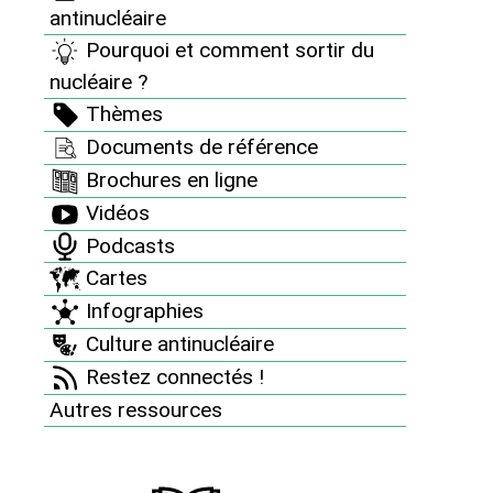
Informez vous
antinucléaire
Pourquoi et comment sortir du
Nos dossiers et analyses
nucléaire ?
Revue "Sortir du nucléaire"
Thèmes
Documents de référence
Des accidents nucléaires partout
Brochures en ligne
8 bonnes raisons d’être antinucléaire
Vidéos
Pourquoi et comment sortir du nucléaire ?
Podcasts
Thèmes
Cartes
Infographies
Documents de référence
Culture antinucléaire
Brochures en ligne
Restez connectés !
Vidéos
Autres ressources
Podcasts
Cartes