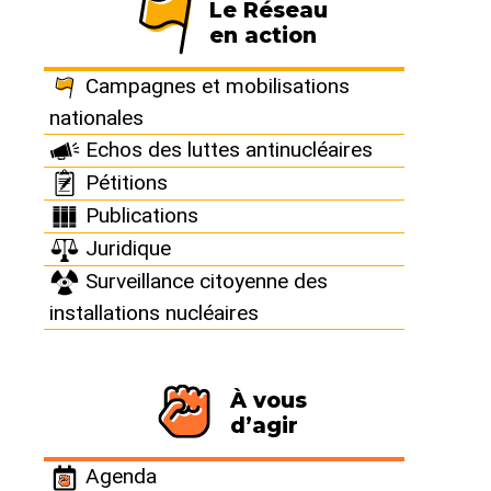
Le Réseau
en action
France : Saint-
Campagnes et mobilisations
Laurent : Arrêt
nationales
Echos des luttes antinucléaires
d’urgence du
Pétitions
Publications
réacteur 1
Juridique
Surveillance citoyenne des
installations nucléaires
15 juin 2020
À vous
d’agir
Le 15 juin
Agenda
2020, le