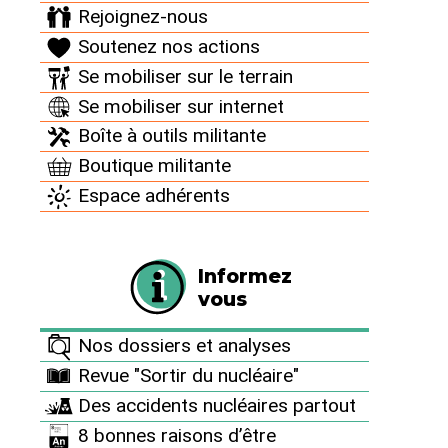
Rejoignez-nous
réacteur 1
de la
Soutenez nos actions
centrale
Se mobiliser sur le terrain
nucléaire de
Se mobiliser sur internet
Saint-
Boîte à outils militante
Laurent-des-
Eaux (Loir-
Boutique militante
et-Cher)
Espace adhérents
s’est arrêté
automatiquement, ce qui arrive lorsqu’une
situation anormale dans le fonctionnement du
Informez
réacteur nucléaire est détectée. Un évènement
vous
qui n’est pas anodin donc. Pourtant, les équipes
d’EDF n’ont pas identifié le problème.
Nos dossiers et analyses
EDF ne l’a pas dit dans son communiqué mais le
Revue "Sortir du nucléaire"
système d’injection de sécurité (RIS
[
1
]
) s’est
Des accidents nucléaires partout
aussi déclenché. Une intervention humaine sur
8 bonnes raisons d’être
un tableau électrique d’alimentation de plusieurs