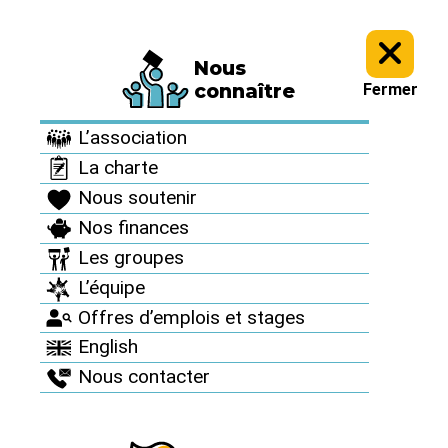
Nous
Informez vous >
Des accidents nucléaires partout >
connaître
Fermer
Des accidents
L’association
nucléaires partout
La charte
Nous soutenir
Nos finances
Les groupes
L’équipe
Offres d’emplois et stages
English
Nous contacter