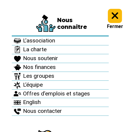
Nous
Informez vous >
Des accidents nucléaires partout >
connaître
Fermer
Des accidents
L’association
nucléaires partout
La charte
Nous soutenir
Nos finances
Les groupes
L’équipe
Offres d’emplois et stages
English
Nous contacter