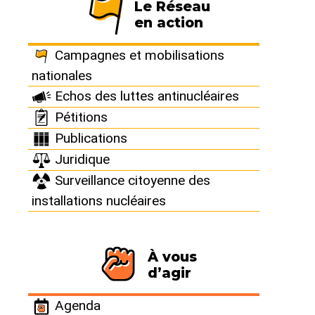
Le Réseau
en action
France : Penly :
Campagnes et mobilisations
Accident en zone
nationales
Echos des luttes antinucléaires
nucléaire, 2
Pétitions
Publications
salariés
Juridique
Surveillance citoyenne des
contaminés et
installations nucléaires
blessés
À vous
d’agir
"Aléas technique" le 1er jour de
la visite décennale
Agenda