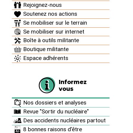
Rejoignez-nous
Soutenez nos actions
Se mobiliser sur le terrain
Se mobiliser sur internet
4 octobre 2021
Boîte à outils militante
Boutique militante
C’est lors
Espace adhérents
d’un test sur
le circuit
primaire du
Informez
réacteur 1
vous
de la
centrale
Nos dossiers et analyses
nucléaire de
Penly
Revue "Sortir du nucléaire"
(Normandie)
Des accidents nucléaires partout
que
8 bonnes raisons d’être
l’accident est arrivé le samedi 2 octobre 2021.