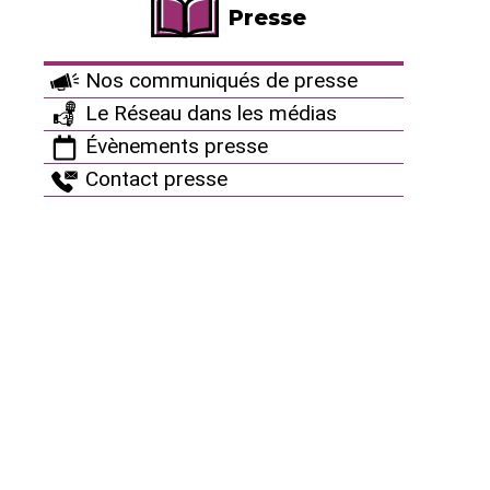
et à terme cette chaleur peut le faire fondre et
Presse
provoquer l’explosion du réacteur (comme à
Fukushima).
Nos communiqués de presse
Le nouveau panneau de signalisation et de
Le Réseau dans les médias
commandes installé durant la 4ème visite décennale
Évènements presse
de Gravelines 1 permet notamment de déclencher
Contact presse
ou de bloquer certains circuits, dont le circuit
d’injection de sécurité. Après avoir été installé, ce
nouveau dispositif de commande a été testé. Mais
suite à ces essais réalisés début février 2022,
EDF a
laissé une des commandes en position "inhibée"
,
empêchant ainsi le circuit d’injection de sécurité de
fonctionner.
Le 1er mars, le réacteur redémarre : la réaction
nucléaire est lancée. Le circuit RIS doit être comme
les autres équipements importants pour la sûreté
disponible et et capacité de remplir ses fonctions