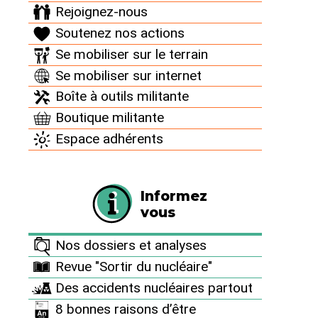
Rejoignez-nous
Soutenez nos actions
11 mars 2022
Se mobiliser sur le terrain
Se mobiliser sur internet
Lors de
Boîte à outils militante
l’arrêt pour
Boutique militante
4ème visite
Espace adhérents
décennale du
réacteur 1
de
Gravelines
Informez
(Hauts-de-
vous
France), un
panneau de
Nos dossiers et analyses
commandes
Revue "Sortir du nucléaire"
supplémentaire a été installé. Il fait parti des
Des accidents nucléaires partout
modifications décidées suite à la catastrophe de
8 bonnes raisons d’être
Fukushima. Ce panneau est conçu pour résister