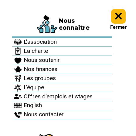
Nous
Informez vous >
Des accidents nucléaires partout >
connaître
Fermer
Des accidents
L’association
nucléaires partout
La charte
Nous soutenir
Nos finances
Les groupes
L’équipe
Offres d’emplois et stages
English
Nous contacter