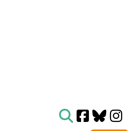
Nous connaître
|
Le Réseau en action
|
À vous d'agir
|
Informez vous
|
Presse
|
Abonnez-vous à notre newsletter :
Tous les mois un condensé de l'info de nos actions
contre le nucléaire
Je ne suis pas un robot
Je m'abonne
Réseau
Sortir du nucléaire
Parc Benoît - Bâtiment B
69 rue Gorge de Loup
CS 70457
69336 LYON CEDEX 09
04 78 28 29 22