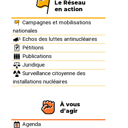
Le Réseau
en action
France :
Campagnes et mobilisations
Gravelines : Le
nationales
Echos des luttes antinucléaires
réacteur 1 modifié
Pétitions
Publications
redémarre avec
Juridique
Surveillance citoyenne des
difficultés
installations nucléaires
EDF lance la réaction nucléaire
À vous
sans vérifier que tout est au vert
d’agir
Agenda