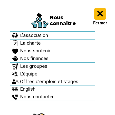
Nous
Informez vous >
Des accidents nucléaires partout >
connaître
Fermer
Des accidents
L’association
nucléaires partout
La charte
Nous soutenir
Nos finances
Les groupes
L’équipe
Offres d’emplois et stages
English
Nous contacter