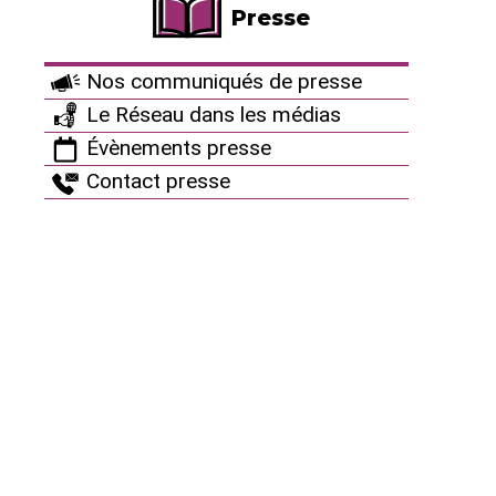
Presse
seuil représentant le quarantième de la limite
réglementaire fixée à 20 mSv par an pour les
travailleurs du nucléaire. Un suivi médical a été
Nos communiqués de presse
programmé sur trois jours pour s’assurer de
Le Réseau dans les médias
l’élimination naturelle de ces traces.
Évènements presse
Cet événement est lié à la mise en suspension de
Contact presse
poussières radioactives qui se trouvaient sur le
couvercle de la cuve du réacteur.
L’Autorité de sûreté nucléaire et les pouvoirs publics
ont été informés.
https://energie.edf.com/nucleaire/carte-des-
centrales-nucleaires/centrale-nucleaire-de-
chinon/evenements-45925.html