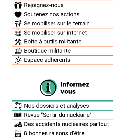
Rejoignez-nous
Pendant les
Soutenez nos actions
opérations
de fermeture
Se mobiliser sur le terrain
de la cuve du
Se mobiliser sur internet
réacteur, les
Boîte à outils militante
balises de
Boutique militante
surveillance
se sont
Espace adhérents
déclenchées.
Sur 12
intervenants
Informez
qui se trouvaient dans le bâtiment réacteur au
vous
moment de l’alarme, 5 présentaient une
contamination inférieure à 0,5 mSv.
Nos dossiers et analyses
Revue "Sortir du nucléaire"
Depuis le 5 mai 2012, l’unité de production n°4 est
Des accidents nucléaires partout
en arrêt programmé pour le rechargement du
8 bonnes raisons d’être
combustible et la réalisation d’opérations de