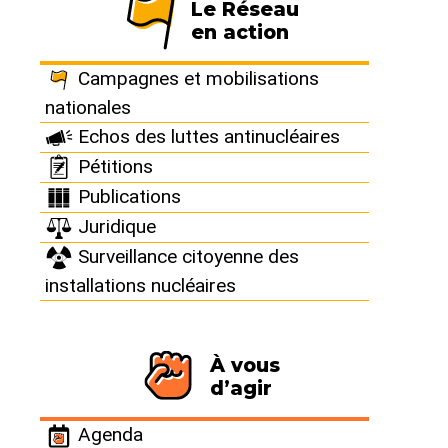
Le Réseau
en action
France : Chinon :
Campagnes et mobilisations
Légères traces de
nationales
Echos des luttes antinucléaires
contamination
Pétitions
Publications
pour cinq
Juridique
Surveillance citoyenne des
intervenants
installations nucléaires
À vous
d’agir
5 mai 2012
Agenda