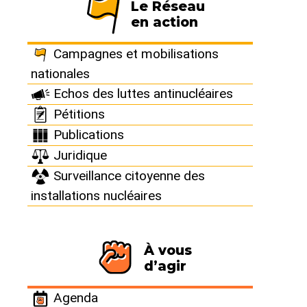
Le Réseau
du nucléaire" a été à l’initiative
en action
des nombreuses campagnes.
Campagnes et mobilisations
nationales
Echos des luttes antinucléaires
Pétitions
Document de
Publications
Juridique
campagne
Surveillance citoyenne des
installations nucléaires
À vous
d’agir
Téléchargez le dépliant "Don’t nuke the climate !"
Agenda
Ce dépliant (8 pages au format 21x20 cm) présente