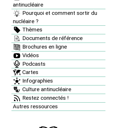
antinucléaire
Document de campagne Don’t nuke the
Pourquoi et comment sortir du
climate
nucléaire ?
Thèmes
Documents de référence
Brochures en ligne
MENU
Vidéos
Campagnes et mobilisations 2005
Podcasts
Campagnes et mobilisations 2007
Cartes
Campagnes et mobilisations 2008
Infographies
Culture antinucléaire
Campagnes et mobilisations 2009
Agissons pour une Europe sans nucléaire
Restez connectés !
Fermons Fessenheim et Sortons du
Autres ressources
nucléaire
Don’t nuke the climate
12 décembre : journée d’action "Ni nucléaire,