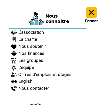
Nous
Le Réseau en action >
Campagnes et mobilisations nationales >
connaître
Fermer
Archives campagnes >
Campagnes et mobilisations 2009 >
Don’t
nuke the climate >
L’association
La charte
Nous soutenir
Nos finances
Les groupes
L’équipe
Offres d’emplois et stages
English
Archives campagnes
Nous contacter
Depuis 1998, le Réseau "Sortir