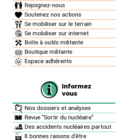
la campagne internationale "Don’t nuke the
Rejoignez-nous
climate !" : arguments de fond et informations
Soutenez nos actions
pratiques, cartes-pétition à nous envoyer afin que
Se mobiliser sur le terrain
notre délégation les amène à Copenhague lors du
Se mobiliser sur internet
sommet sur le climat.
Boîte à outils militante
Boutique militante
Espace adhérents
Informez
vous
Nos dossiers et analyses
Revue "Sortir du nucléaire"
Des accidents nucléaires partout
Documents à télécharger
8 bonnes raisons d’être