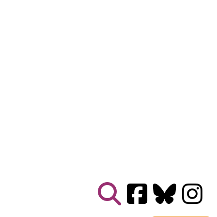
Nous connaître
|
Le Réseau en action
|
À vous d'agir
|
Informez vous
|
Presse
|
Abonnez-vous à notre newsletter :
Tous les mois un condensé de l'info de nos actions
contre le nucléaire
Je ne suis pas un robot
Je m'abonne
Réseau
Sortir du nucléaire
Parc Benoît - Bâtiment B
69 rue Gorge de Loup
CS 70457
69336 LYON CEDEX 09
04 78 28 29 22