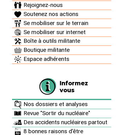
vertueux pour
Rejoignez-nous
Soutenez nos actions
le climat : le
Se mobiliser sur le terrain
Se mobiliser sur internet
Jury de
Boîte à outils militante
Boutique militante
Déontologie
Espace adhérents
Publicitaire
Informez
épingle les
vous
publicités
Nos dossiers et analyses
Revue "Sortir du nucléaire"
mensongères
Des accidents nucléaires partout
8 bonnes raisons d’être