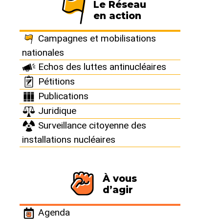
Le Réseau
en action
Campagnes et mobilisations
nationales
Echos des luttes antinucléaires
Communiqué commun
Pétitions
du Réseau “Sortir du
Publications
nucléaire“ et
Juridique
Surveillance citoyenne des
Greenpeace France
installations nucléaires
Déchets
« recyclés »,
À vous
d’agir
nucléaire
Agenda