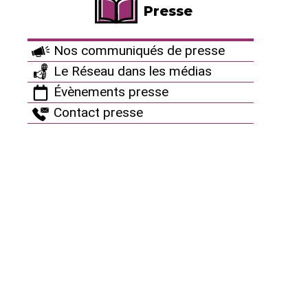
Presse
Nos associations se félicitent de cette
décision. Elles dénoncent la
Nos communiqués de presse
communication mensongère d’Orano et
Le Réseau dans les médias
rappellent que le nucléaire n’est ni
Évènements presse
recyclable, ni une solution au
Contact presse
changement climatique.
Communiqué du 4 mai 2020
Des publicités
mensongères d’Orano
diffusées tous azimuts… et
sanctionnées par le Jury de
déontologie publicitaire
Dans la presse quotidienne régionale, à la