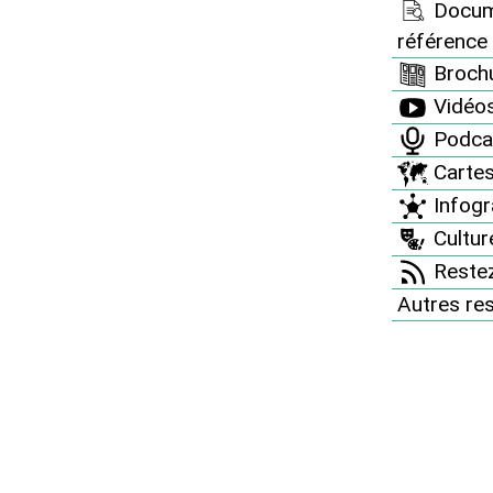
Docum
éaire
référence
Brochu
Vidéo
de la Loire
Podca
Carte
Infogr
Culture
Restez
Autres re
 thermique de Cordemais - Accès par la rue de l