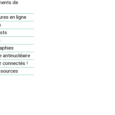
Agenda
ents de
Rejoignez-nous
res en ligne
Soutenez nos actions
s
Se mobiliser sur le terrain
sts
Se mobiliser sur internet
s
aphies
Boîte à outils militante
 antinucléaire
Boutique militante
 connectés !
Espace adhérents
ssources
a
Ajoutez votre événement
antinucléaire à l’agenda