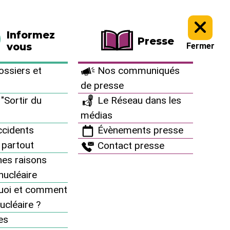
La boutique
Faire un don
Informez
Presse
vous
Fermer
ssiers et
Nos communiqués
de presse
"Sortir du
Le Réseau dans les
médias
cidents
Évènements presse
 partout
Contact presse
es raisons
inucléaire
uoi et comment
ucléaire ?
À vous d’agir
es