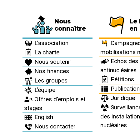
Nous
Le
Fédération de 794 associations et de 63 
connaître
en 
À vous d’agir >
Agenda >
L’association
Campagnes
mobilisations 
La charte
Echos des 
Nous soutenir
antinucléaires
Nos finances
Agenda
Pétitions
Les groupes
Publicatio
L’équipe
Juridique
Offres d’emplois et
Surveillanc
stages
des installatio
English
nucléaires
Nous contacter
2022
ACTIONS
27
mars