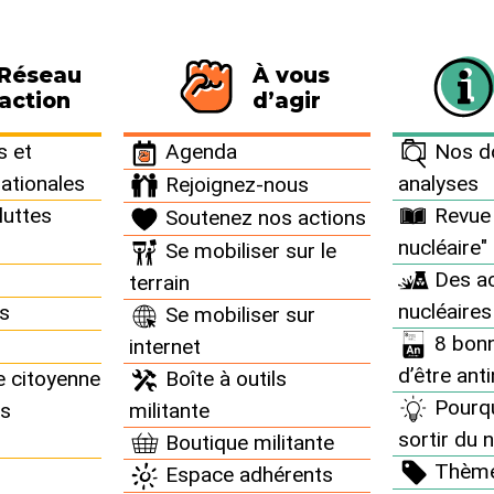
 Réseau
À vous
115 personnes signataires de la charte
action
d’agir
 et
Agenda
Nos do
nationales
analyses
Rejoignez-nous
luttes
Revue 
Soutenez nos actions
nucléaire"
Se mobiliser sur le
Des ac
terrain
nucléaires
ns
Se mobiliser sur
8 bonn
internet
d’être ant
e citoyenne
Boîte à outils
Pourq
ns
militante
sortir du n
Boutique militante
Thèm
Espace adhérents