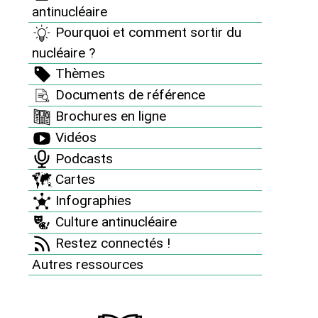
antinucléaire
Pourquoi et comment sortir du
MENU
nucléaire ?
Thèmes
Nous connaître
Documents de référence
Brochures en ligne
Le Réseau en action
Vidéos
Podcasts
À vous d’agir
Cartes
Informez vous
Infographies
Culture antinucléaire
Nos dossiers et analyses
Restez connectés !
Des accidents nucléaires partout
Autres ressources
Revue "Sortir du nucléaire"
8 bonnes raisons d’être antinucléaire