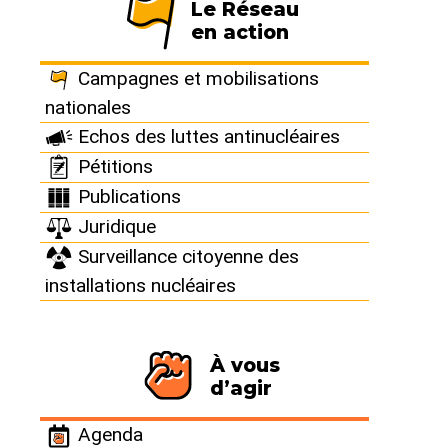
Le Réseau
en action
Ukraine
Campagnes et mobilisations
Publié le 24 février 2022
nationales
Echos des luttes antinucléaires
Pétitions
Publications
Les 15 réacteurs nucléaires en activité en
Juridique
Ukraine représentent un risque considérable en
Surveillance citoyenne des
cas de frappes "accidentelles" pendant le conflit.
installations nucléaires
>>
En savoir plus (en anglais)
À vous
d’agir
Agenda