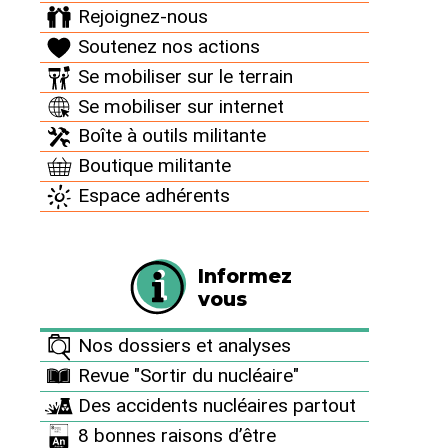
Rejoignez-nous
Le saviez-vous ?
Soutenez nos actions
Le Réseau "Sortir du nucléaire" est un véritable
Se mobiliser sur le terrain
contre-pouvoir citoyen. Totalement indépendants
Se mobiliser sur internet
de l’État,
nous dépendons exclusivement du
soutien de nos donateur⋅ices
. C’est grâce à votre
Boîte à outils militante
soutien financier que nous pouvons nous permettre
Boutique militante
de tout mettre en œuvre pour offrir aux générations
Espace adhérents
futures l’espoir d’un avenir sans risques nucléaires.
Aidez-nous à obtenir cet objectif et à nous
permettre de continuer la lutte au quotidien contre
Informez
cette énergie mortifère et pour promouvoir la
vous
sobriété énergétique et les alternatives
renouvelables.
Nos dossiers et analyses
Revue "Sortir du nucléaire"
Faire un don
Des accidents nucléaires partout
8 bonnes raisons d’être