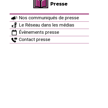
Presse
Pourquoi et comment sortir du
nucléaire ?
Nos communiqués de presse
Thèmes
Le Réseau dans les médias
Évènements presse
Documents de référence
Contact presse
Brochures en ligne
Presse
Vidéos
Accueil
Podcasts
Archives
Cartes
Tests publics
Culture antinucléaire
Infographies
Suivez-nous
Restez connectés !
Autres ressources