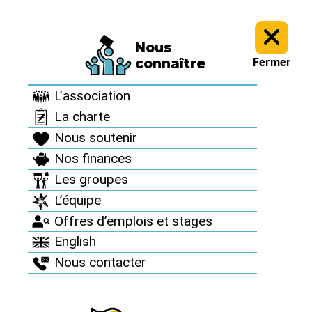
Nous
Informez vous >
Nos dossiers et analyses >
Fil info : Guerre en
connaître
Fermer
Ukraine et risque nucléaire >
L’association
Fil info : Guerre en
La charte
Ukraine et risque
Nous soutenir
nucléaire
Nos finances
Les groupes
L’équipe
Offres d’emplois et stages
15 réacteurs
English
Nous contacter
nucléaires en
activité en