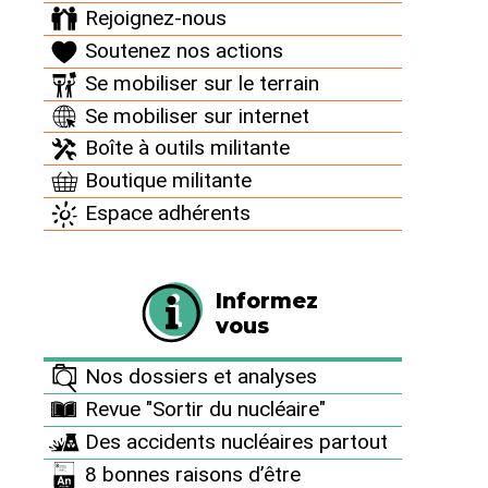
de plus en plus des logiciels du commerce. D’après
Rejoignez-nous
le rapport, le personnel des centrales nucléaires
Soutenez nos actions
peut ne pas réaliser l’étendue de la vulnérabilité des
Se mobiliser sur le terrain
installations à des attaques numériques et donc ne
Se mobiliser sur internet
pas être adéquatement préparé à réagir à de telles
Boîte à outils militante
attaques. Par manque de formation, combiné à une
Boutique militante
circulation insuffisante d’informations entre
Espace adhérents
ingénieurs et personnel de sécurité, le personnel
manque souvent d’une connaissance claire de
procédures cruciales de cyber-sécurité.
Informez
vous
Nos dossiers et analyses
Revue "Sortir du nucléaire"
Des accidents nucléaires partout
8 bonnes raisons d’être