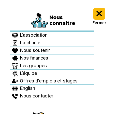
Nous
Informez vous >
Revue "Sortir du nucléaire" >
Sortir du nucléaire
connaître
Fermer
n°68 >
L’association
Sortir du nucléaire
La charte
n°68
Nous soutenir
Nos finances
Février 2016
Les groupes
L’équipe
Offres d’emplois et stages
English
Nous contacter