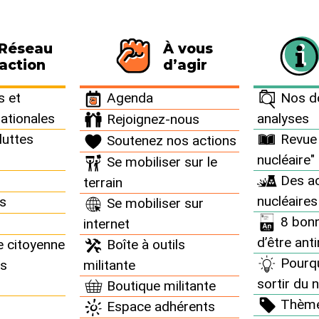
 Réseau
À vous
116 personnes signataires de la charte
action
d’agir
 et
Agenda
Nos do
nationales
analyses
Rejoignez-nous
luttes
Revue 
Soutenez nos actions
nucléaire"
Se mobiliser sur le
Des ac
terrain
nucléaires
ns
Se mobiliser sur
8 bonn
internet
d’être ant
e citoyenne
Boîte à outils
Pourq
ns
militante
sortir du n
Boutique militante
Thèm
Espace adhérents