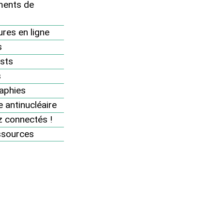
Agenda
ents de
Rejoignez-nous
res en ligne
Soutenez nos actions
s
Se mobiliser sur le terrain
sts
Se mobiliser sur internet
s
aphies
Boîte à outils militante
 antinucléaire
Boutique militante
 connectés !
Espace adhérents
ssources
Ajoutez votre événement
antinucléaire à l’agenda