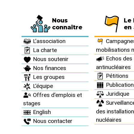
Nous
Le
Fédération de 794 associations et de 63 
connaître
en 
À vous d’agir >
Agenda >
L’association
Campagnes
mobilisations 
La charte
Echos des 
Nous soutenir
antinucléaires
Nos finances
Agenda
Pétitions
Les groupes
Publicatio
L’équipe
Juridique
Offres d’emplois et
Surveillanc
stages
des installatio
English
nucléaires
Nous contacter
2021
RÉUNION - RENCONTRES
3
déc