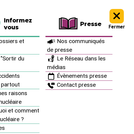
La boutique
Faire un don
Informez
Presse
vous
Fermer
ssiers et
Nos communiqués
de presse
"Sortir du
Le Réseau dans les
médias
cidents
Évènements presse
 partout
Contact presse
es raisons
inucléaire
uoi et comment
ucléaire ?
À vous d’agir
es