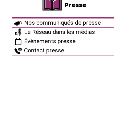
Brennilis ?
Presse
Nos communiqués de presse
Le Réseau dans les médias
Évènements presse
Contact presse
Depuis plus de 20 ans Le Réseau "Sortir du
nucléaire" apporte son soutien aux groupes
antinucléaires. Ils sont le fondement de notre
association et du mouvement antinucléaire en
France. Chaque année, le Réseau relaie massivement
leurs actions et les soutient financièrement.
Nous
souhaitons pouvoir continuer à impulser et
amplifier cette dynamique d’actions contre le
nucléaire, et ce sera grâce à votre soutien :
Faire un don