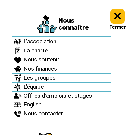
Nous
À vous d’agir >
Agenda >
connaître
Fermer
Agenda
L’association
La charte
Nous soutenir
Nos finances
Les groupes
2008
30
L’équipe
oct
Offres d’emplois et stages
English
SPECTACLES
Nous contacter