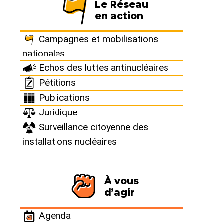
Projection
Le Réseau
en action
"Brennilis, la
Campagnes et mobilisations
nationales
centrale qui ne
Echos des luttes antinucléaires
Pétitions
voulait pas
Publications
s’éteindre"
Juridique
Surveillance citoyenne des
installations nucléaires
Ile de Groix (56) -
Bretagne
À vous
Jeudi 30 octobre 2008
d’agir
Agenda
19h
à l’Ile de Groix (56), ciné des familles.