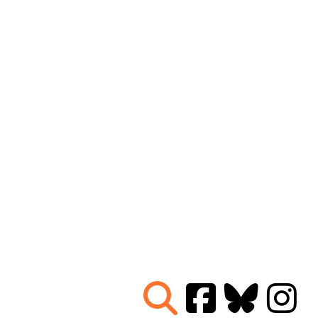
Nous connaître
|
Le Réseau en action
|
À vous d'agir
|
Informez vous
|
Presse
|
Abonnez-vous à notre newsletter :
Tous les mois un condensé de l'info de nos actions
contre le nucléaire
Je ne suis pas un robot
Je m'abonne
Réseau
Sortir du nucléaire
Parc Benoît - Bâtiment B
69 rue Gorge de Loup
CS 70457
69336 LYON CEDEX 09