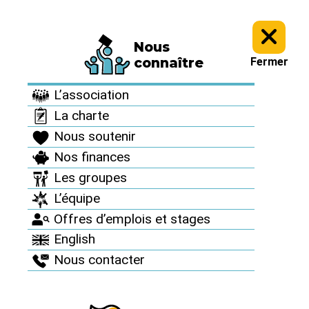
Nous
Informez vous >
Nos dossiers et analyses >
Nucléaire : la
connaître
Fermer
renaissance à l’envers >
L’association
Nucléaire : la
La charte
renaissance à l’envers
Nous soutenir
Nos finances
Les groupes
Nucléaire
L’équipe
Offres d’emplois et stages
moribond...
English
Nous contacter
renouvelables