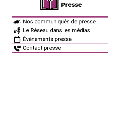
Presse
Nos communiqués de presse
Le Réseau dans les médias
Évènements presse
Contact presse
Le saviez-vous ?
Le Réseau "Sortir du nucléaire" est un véritable
contre-pouvoir citoyen. Totalement indépendants
de l’État,
nous dépendons exclusivement du