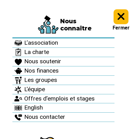
Nous
Informez vous >
Revue "Sortir du nucléaire" >
Sortir du nucléaire
connaître
Fermer
n°68 >
L’association
Sortir du nucléaire
La charte
n°68
Nous soutenir
Nos finances
Février 2016
Les groupes
L’équipe
Offres d’emplois et stages
English
Nous contacter