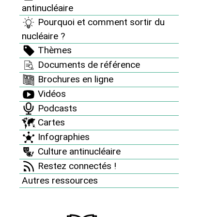
la région londonienne, franchit la frontière
antinucléaire
allemande... En 1986, le nuage de Tchernobyl a fait le
Pourquoi et comment sortir du
tour du monde. Il a été si intense qu’en Allemagne et
nucléaire ?
en France, il a provoqué de nombreux cancers de la
Thèmes
thyroïde, bien que l’on soit à plus de 3000 km du lieu
Documents de référence
de l’accident.
Brochures en ligne
Vidéos
Podcasts
Cartes
Infographies
Culture antinucléaire
Restez connectés !
Autres ressources