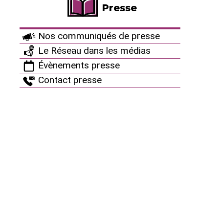
Impossibilité de se protéger du
Presse
nuage radioactif
Nos communiqués de presse
Alors bien sûr, il y a la fameuse pastille d’iode qui est
Le Réseau dans les médias
distribuée, avec force communication, dans la
Évènements presse
périphérie des centrales nucléaires. Son ingestion
Contact presse
sature la thyroïde en iode non radioactif et empêche
la glande de fixer l’iode radioactif abondamment
présente dans le nuage. Problème : pour que cela
soit efficace, il faut absorber cette pastille 48 h
avant l’arrivée du nuage radioactif. Ce sera donc pour
ceux qui habitent à plus de 2000 km, la distance que
parcourra le nuage en deux jours ! Donc peut-être
pour les Allemands et plus à l’est. Et cette pastille
ne protège que de l’iode radioactif... pas des
centaines d’autres éléments radioactifs présents
dans l’air. Pour la population française prise dans le