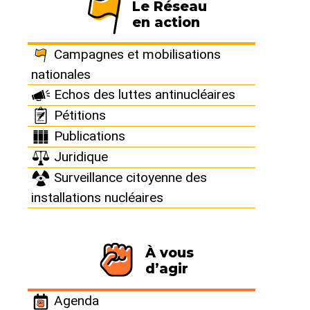
Manifestation au
Le Réseau
en action
pied des tours
Campagnes et mobilisations
nationales
aéroréfrigérantes
Echos des luttes antinucléaires
Pétitions
de Belleville
Publications
Juridique
Belleville-sur-Loire (18240) -
Surveillance citoyenne des
Centre-Val-De-Loire
installations nucléaires
Jeudi 23 mai 2024
À vous
d’agir
Le jeudi 23 mai 2024 de 15h à 17h, Sortir du
nucléaire Berry-Giennois-Pusaye vous attend au
Agenda