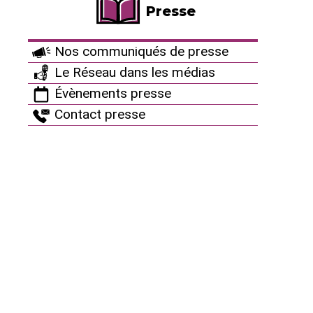
semaines des élections européennes, scrutin unique
Presse
le 9 juin. Nous aurons - c’est prévu - la visite d’un
député européen, François Thiollet qui a succédé à
Nos communiqués de presse
Michèle Rivasi après son brutal décès en novembre
2023.
Le Réseau dans les médias
Évènements presse
En savoir plus :
https://www.sdn-berry-giennois-
Contact presse
puisaye.fr/
Contact organisation :
sdn-berry.puisaye@orange.fr
Hubert : 06 72 18 89 29
Thierry : 07 83 04 42 54
Françoise : 06 64 33 91 29