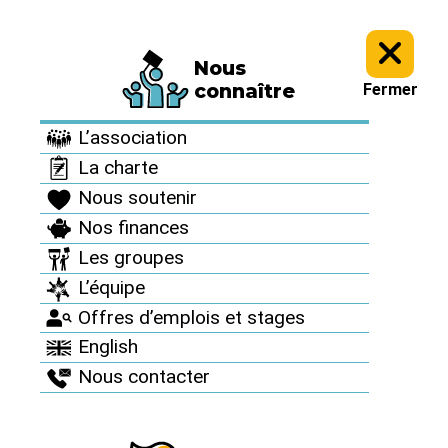
Nous
À vous d’agir >
Agenda >
connaître
Fermer
Agenda
L’association
La charte
Nous soutenir
Nos finances
Les groupes
2024
23
L’équipe
mai
Offres d’emplois et stages
English
ACTIONS
Nous contacter