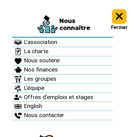
Nous
Informez vous >
Revue "Sortir du nucléaire" >
Sortir du nucléaire
connaître
Fermer
n°47 >
L’association
Sortir du nucléaire
La charte
n°47
Nous soutenir
Nos finances
Automne 2010
Les groupes
L’équipe
Offres d’emplois et stages
English
Nous contacter