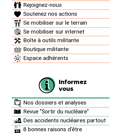
ligne le 1er novembre 2010
Rejoignez-nous
Soutenez nos actions
Se mobiliser sur le terrain
La production industrielle d’uranium a eu lieu en
Se mobiliser sur internet
France entre 1946 et 2001 sur 210 sites miniers.
Boîte à outils militante
Près de la moitié de cette production provenait du
Boutique militante
Limousin. Ces sites ont été exploités par le CEA
Espace adhérents
(Commissariat à l’Energie Atomique) puis la COGEMA
(Compagnie Générale des Matières Nucléaires, et
enfin aujourd’hui AREVA NC).
Informez
vous
De l’extraction à l’abandon des sites
Nos dossiers et analyses
L’extraction du minerai d’uranium, provenant de mines
Revue "Sortir du nucléaire"
à ciel ouvert ou de galeries souterraines, donnait lieu
Des accidents nucléaires partout
à un tri relativement grossier. On mesurerait la
8 bonnes raisons d’être