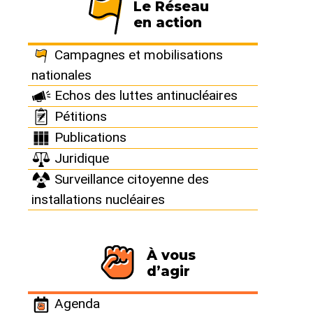
Le Réseau
en action
Campagnes et mobilisations
Focus
nationales
Les mines d’uranium en
Echos des luttes antinucléaires
Limousin sont toujours
Pétitions
en activité !
Publications
Juridique
En France, toutes les mines d’uranium
Surveillance citoyenne des
sont aujourd’hui "fermées". Pourtant,
installations nucléaires
même si elles ne sont plus exploitées,
elles continuent d’irradier de manière
durable.
À vous
d’agir
POLLUTION RADIOACTIVE
URANIUM ET MINES
Agenda
Paru dans
Sortir du nucléaire n°47
le 1er novembre 2010, mis en