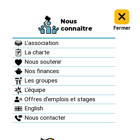
Nous
Informez vous >
Nos dossiers et analyses >
Hommages aux
connaître
Fermer
militant·es antinucléaires >
L’association
Hommages aux
La charte
militant·es
Nous soutenir
antinucléaires
Nos finances
Les groupes
L’équipe
Offres d’emplois et stages
Hommage à
English
Nous contacter
Massimo Bonfatti
Publié le 4 septembre 2020