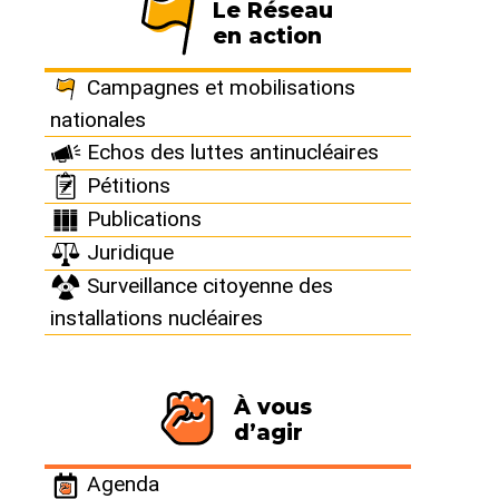
Le Réseau
en action
Campagnes et mobilisations
nationales
Source : Association Internationale pour la
Protection contre les Rayons Ionisants
Echos des luttes antinucléaires
Pétitions
https://aipri.blogspot.com/2020/09/hommage-
Publications
massimo-bonfatti-mondo-in.html
Juridique
Surveillance citoyenne des
installations nucléaires
À vous
d’agir
Agenda