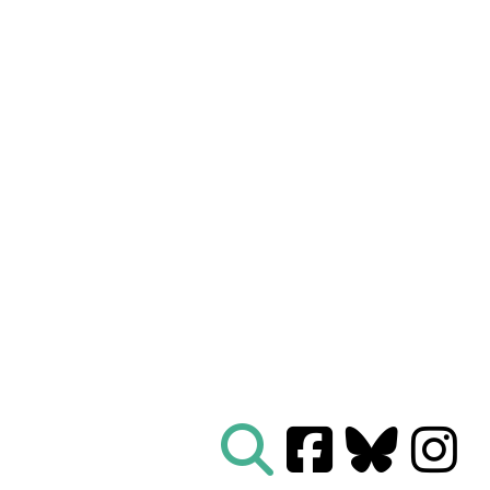
Nous connaître
|
Le Réseau en action
|
À vous d'agir
|
Informez vous
|
Presse
|
Abonnez-vous à notre newsletter :
Tous les mois un condensé de l'info de nos actions
contre le nucléaire
Je ne suis pas un robot
Je m'abonne
Réseau
Sortir du nucléaire
Parc Benoît - Bâtiment B
69 rue Gorge de Loup
CS 70457
69336 LYON CEDEX 09