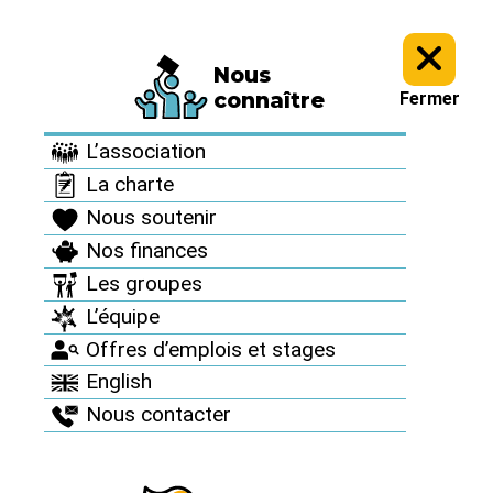
Nous
Informez vous >
Des accidents nucléaires partout >
connaître
Fermer
Des accidents
L’association
nucléaires partout
La charte
Nous soutenir
Nos finances
Les groupes
L’équipe
Offres d’emplois et stages
English
Nous contacter