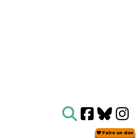
Nous connaître
|
Le Réseau en action
|
À vous d'agir
|
Informez vous
|
Presse
|
Abonnez-vous à notre newsletter :
Tous les mois un condensé de l'info de nos actions
contre le nucléaire
Je m'abonne
Réseau
Sortir du nucléaire
Parc Benoît - Bâtiment B
69 rue Gorge de Loup
CS 70457
69336 LYON CEDEX 09
04 78 28 29 22
Faire un don
Contact mail