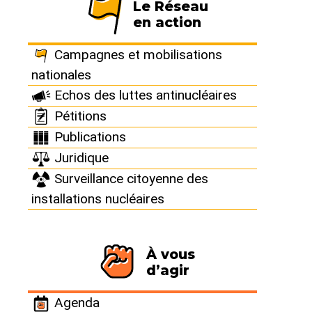
Le Réseau
en action
France :
Campagnes et mobilisations
Fessenheim : La
nationales
Echos des luttes antinucléaires
centrale a pollué
Pétitions
Publications
le grand canal
Juridique
Surveillance citoyenne des
d’Alsace
installations nucléaires
À vous
d’agir
10 janvier 2020
Agenda