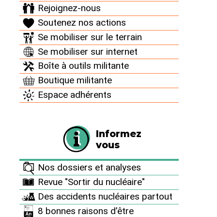
Rejoignez-nous
"Trace
Soutenez nos actions
d’irisation"
c’est ce
Se mobiliser sur le terrain
qu’annonce
Se mobiliser sur internet
EDF le 9
Boîte à outils militante
janvier 2020
Boutique militante
par un
communiqué
Espace adhérents
laconique.
Traduction :
de l’huile
Informez
provenant du site nucléaire de Fessenheim s’est
vous
écoulée dans le grand canal d’Alsace. Et ce ne
sont pas les responsables du site qui s’en sont
Nos dossiers et analyses
rendus compte.
Revue "Sortir du nucléaire"
Depuis quand, quelle quantité, d’où provient-elle,
Des accidents nucléaires partout
comment se fait-il que la fuite n’ait pas été
8 bonnes raisons d’être
détectée par l’exploitant du site nucléaire ?