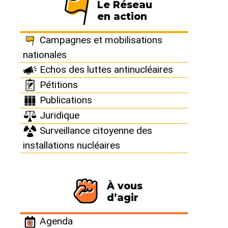
Le Réseau
en action
France : Chinon :
Campagnes et mobilisations
Indisponibilité
nationales
Echos des luttes antinucléaires
temporaire d’un
Pétitions
Publications
circuit de
Juridique
Surveillance citoyenne des
refroidissement
installations nucléaires
intermédiaire de
À vous
l’unité de
d’agir
production n° 2
Agenda