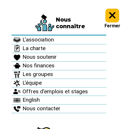
Nous
Informez vous >
Des accidents nucléaires partout >
connaître
Fermer
Des accidents
L’association
nucléaires partout
La charte
Nous soutenir
Nos finances
Les groupes
L’équipe
Offres d’emplois et stages
English
Nous contacter