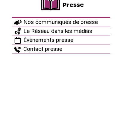
Faire un don
Presse
Nos communiqués de presse
Le Réseau dans les médias
Évènements presse
Informez vous
Contact presse
Nos dossiers et analyses
Revue "Sortir du nucléaire"
Des accidents nucléaires partout
8 bonnes raisons d’être antinucléaire
Pourquoi et comment sortir du nucléaire ?
Thèmes
Documents de référence