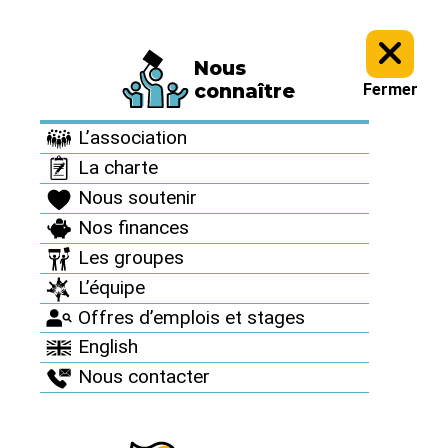
Nous
Informez vous >
Brochures en ligne >
connaître
Fermer
Brochures en ligne
L’association
La charte
Nous soutenir
Nos finances
Les groupes
Catalogue
L’équipe
boutique militante
Offres d’emplois et stages
English
Sortir du nucléaire
Nous contacter
2016-2017