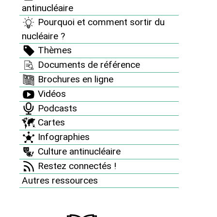
antinucléaire
Pourquoi et comment sortir du
nucléaire ?
Thèmes
Le saviez-vous ?
Documents de référence
Le Réseau "Sortir du nucléaire" est un véritable
Brochures en ligne
contre-pouvoir citoyen. Totalement indépendants
de l’État,
nous dépendons exclusivement du
Vidéos
soutien de nos donateur⋅ices
. C’est grâce à votre
Podcasts
soutien financier que nous pouvons nous permettre
Cartes
de tout mettre en œuvre pour offrir aux générations
Infographies
futures l’espoir d’un avenir sans risques nucléaires.
Aidez-nous à obtenir cet objectif et à nous
Culture antinucléaire
permettre de continuer la lutte au quotidien contre
Restez connectés !
cette énergie mortifère et pour promouvoir la
Autres ressources
sobriété énergétique et les alternatives
renouvelables.