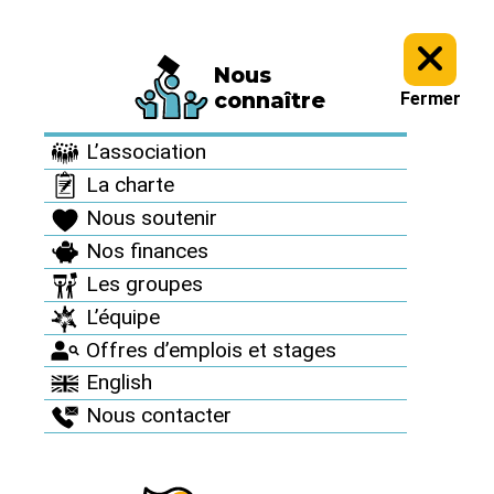
Nous
À vous d’agir >
Agenda >
connaître
Fermer
Agenda
L’association
La charte
Nous soutenir
Nos finances
Les groupes
2022
26
L’équipe
févr
Offres d’emplois et stages
English
ACTIONS
Nous contacter