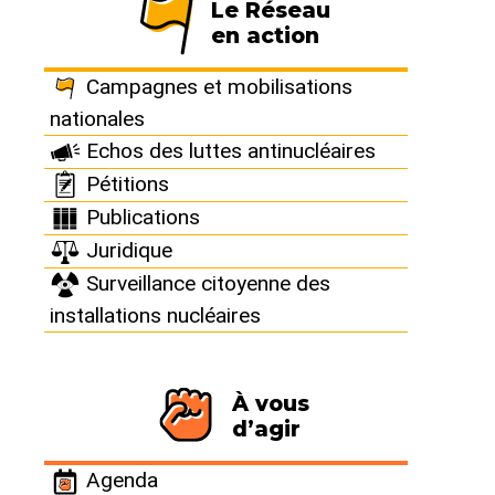
Carnaval anti-
Le Réseau
en action
piscine EDF
Campagnes et mobilisations
nationales
Echos des luttes antinucléaires
Beaumont-Hague (50440) -
Normandie
Pétitions
Publications
Juridique
Samedi 26 février 2022
Surveillance citoyenne des
installations nucléaires
À partir de 18:00
Lieu :
Salle des fêtes - Rue Hague Dike à
Beaumont-Hague (50440)
À vous
d’agir
Agenda