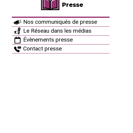
participer à notre carnaval et montrons-leur que,
Presse
nous aussi, nous avons le sens de l’humour !
Nos communiqués de presse
Contact organisation :
Piscine Nucléaire Stop
Le Réseau dans les médias
Évènements presse
Contact presse