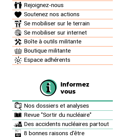
Rejoignez-nous
Soutenez nos actions
Se mobiliser sur le terrain
Se mobiliser sur internet
Boîte à outils militante
Boutique militante
Espace adhérents
Informez
vous
Y’a d’quei qu’oppose !
Nos dossiers et analyses
Devant la colère et la détermination des habitants,
Revue "Sortir du nucléaire"
EDF fait marche arrière en repoussant la
Des accidents nucléaires partout
consultation publique au mois de juin 2022. S’il s’agit
8 bonnes raisons d’être
là d’une première victoire pour les défenseurs du