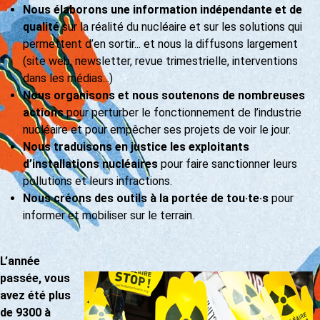
Nous élaborons une information indépendante et de
qualité
sur la réalité du nucléaire et sur les solutions qui
permettent d’en sortir... et nous la diffusons largement
(site web, newsletter, revue trimestrielle, interventions
dans les médias...)
Nous organisons et nous soutenons de nombreuses
actions
pour perturber le fonctionnement de l’industrie
nucléaire et pour empêcher ses projets de voir le jour.
Nous traduisons en justice les exploitants
d’installations nucléaires
pour faire sanctionner leurs
pollutions et leurs infractions.
Nous créons des outils à la portée de tou·te·s
pour
informer et mobiliser sur le terrain.
L’année
passée, vous
avez été plus
de 9300 à