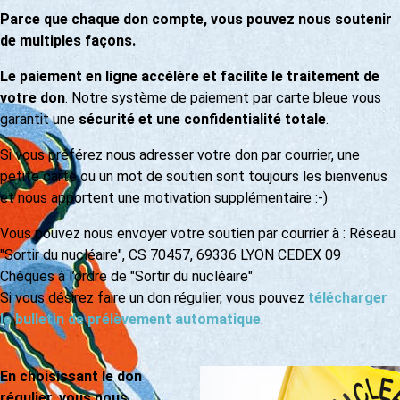
Parce que chaque don compte, vous pouvez nous soutenir
de multiples façons.
Le paiement en ligne accélère et facilite le traitement de
votre don
. Notre système de paiement par carte bleue vous
garantit une
sécurité et une confidentialité totale
.
Si vous préférez nous adresser votre don par courrier, une
petite carte ou un mot de soutien sont toujours les bienvenus
et nous apportent une motivation supplémentaire :-)
Vous pouvez nous envoyer votre soutien par courrier à : Réseau
"Sortir du nucléaire", CS 70457, 69336 LYON CEDEX 09
Chèques à l’ordre de "Sortir du nucléaire"
Si vous désirez faire un don régulier, vous pouvez
télécharger
le bulletin de prélèvement automatique
.
En choisissant le don
régulier, vous nous