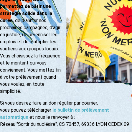
permettez de bâtir une
stratégie solide dans la
durée,
de planifier nos
prochaines campagnes, d’agir
en justice, de pérenniser les
emplois et de multiplier les
soutiens aux groupes locaux.
Vous choisissez la fréquence
et le montant qui vous
conviennent. Vous mettez fin
à votre prélèvement quand
vous voulez, en toute
simplicité.
Si vous désirez faire un don régulier par courrier,
vous pouvez télécharger
le bulletin de prélèvement
automatique
et nous le renvoyer à :
Réseau "Sortir du nucléaire", CS 70457, 69336 LYON CEDEX 09