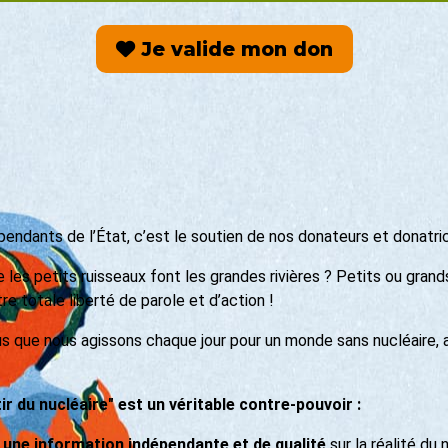
Je valide mon don
ndants de l’État, c’est le soutien de nos donateurs et donatrice
 les petits ruisseaux font les grandes rivières ? Petits ou grand
e totale liberté de parole et d’action !
us que nous agissons chaque jour pour un monde sans nucléaire, 
r du nucléaire" est un véritable contre-pouvoir :
une information indépendante et de qualité
sur la réalité du 