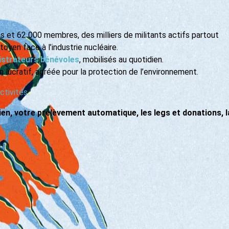
s et 62 000 membres, des milliers de militants actifs partout
toyen face à l’industrie nucléaire.
nistrateurs bénévoles
, mobilisés au quotidien.
n lucratif, agréée pour la protection de l’environnement.
ctivités
en, votre prélèvement automatique, les legs et donations, l