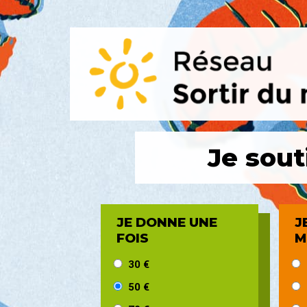
Je sou
JE DONNE UNE
J
FOIS
M
30 €
50 €