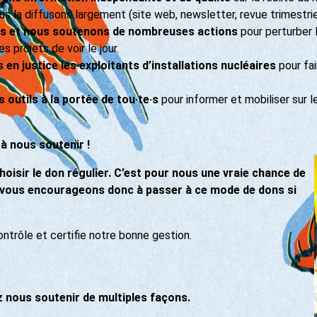
nous la diffusons largement (site web, newsletter, revue trimestrie
s et nous soutenons de nombreuses actions
pour perturber l
 projets de voir le jour.
en justice les exploitants d’installations nucléaires
pour fai
outils à la portée de tou·te·s
pour informer et mobiliser sur le
à nous soutenir !
oisir le don régulier. C’est pour nous une vraie chance de
s vous encourageons donc à passer à ce mode de dons si
trôle et certifie notre bonne gestion.
nous soutenir de multiples façons.