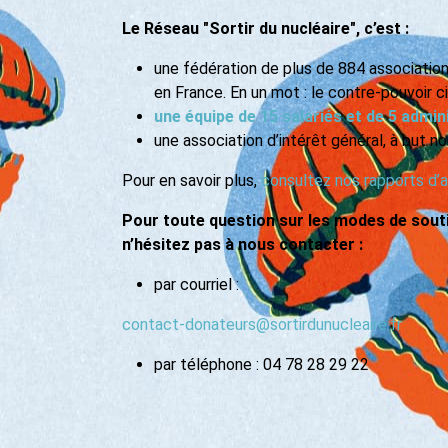
Le Réseau "Sortir du nucléaire", c’est :
une fédération de plus de 884 association
en France. En un mot : le contre-pouvoir ci
une équipe de 15 salariés et de 5 admi
une association d’intérêt général, à but no
Pour en savoir plus,
consultez nos rapports d’a
Pour toute question sur les modes de souti
n’hésitez pas à nous contacter :
par courriel :
contact-donateurs@sortirdunucleaire.fr
par téléphone : 04 78 28 29 22