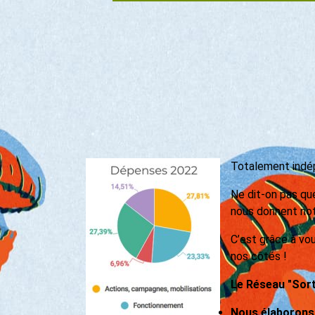
Totalement indépe
Ne dit-on pas que
nous donnent notr
C’est grâce à vo
nos côtés !
Le Réseau "Sorti
Nous élaborons 