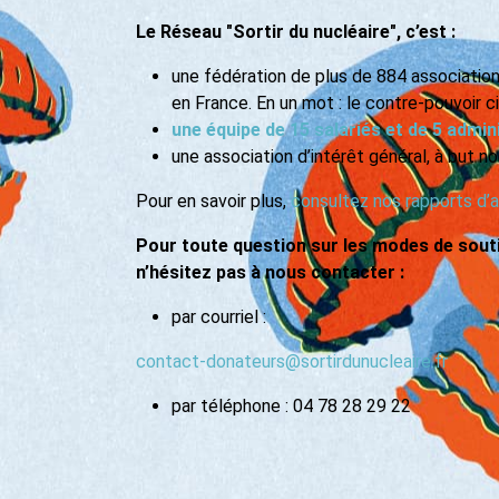
Le Réseau "Sortir du nucléaire", c’est :
une fédération de plus de 884 association
en France. En un mot : le contre-pouvoir ci
une équipe de 15 salariés et de 5 admi
une association d’intérêt général, à but no
Pour en savoir plus,
consultez nos rapports d’a
Pour toute question sur les modes de souti
n’hésitez pas à nous contacter :
par courriel :
contact-donateurs@sortirdunucleaire.fr
par téléphone : 04 78 28 29 22