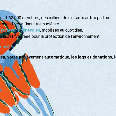
s et 62 000 membres, des milliers de militants actifs partout
toyen face à l’industrie nucléaire.
nistrateurs bénévoles
, mobilisés au quotidien.
n lucratif, agréée pour la protection de l’environnement.
ctivités
en, votre prélèvement automatique, les legs et donations, l