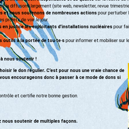
nous la diffusons largement (site web, newsletter, revue trimestrie
s et nous soutenons de nombreuses actions
pour perturber l
 projets de voir le jour.
en justice les exploitants d’installations nucléaires
pour fai
outils à la portée de tou·te·s
pour informer et mobiliser sur le
à nous soutenir !
oisir le don régulier. C’est pour nous une vraie chance de
s vous encourageons donc à passer à ce mode de dons si
trôle et certifie notre bonne gestion.
nous soutenir de multiples façons.