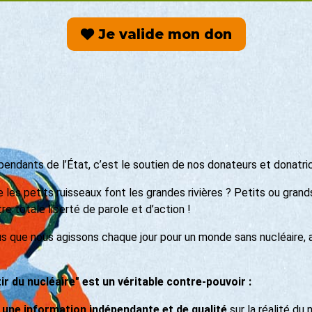
Je valide mon don
ndants de l’État, c’est le soutien de nos donateurs et donatrice
 les petits ruisseaux font les grandes rivières ? Petits ou grand
e totale liberté de parole et d’action !
us que nous agissons chaque jour pour un monde sans nucléaire, 
r du nucléaire" est un véritable contre-pouvoir :
une information indépendante et de qualité
sur la réalité du 