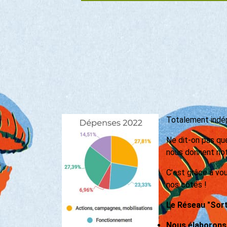
Totalement indépe
Ne dit-on pas que
nous donnent notr
C’est grâce à vo
nos côtés !
Le Réseau "Sorti
Nous élaborons 