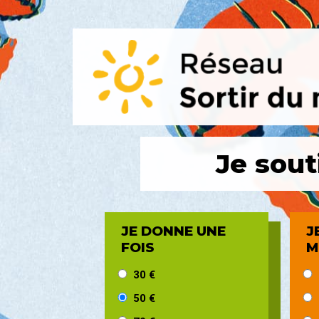
Je sou
JE DONNE UNE
J
FOIS
M
30 €
50 €