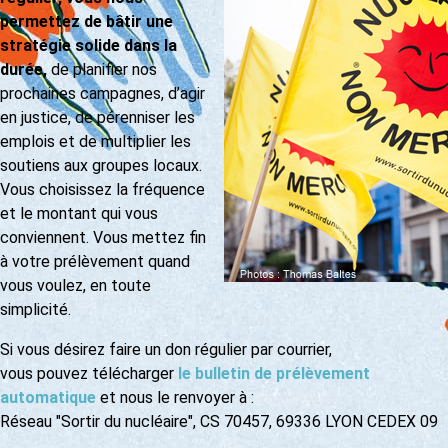
permettez de bâtir une
stratégie solide dans la
durée,
de planifier nos
prochaines campagnes, d’agir
en justice, de pérenniser les
emplois et de multiplier les
soutiens aux groupes locaux.
Vous choisissez la fréquence
et le montant qui vous
conviennent. Vous mettez fin
à votre prélèvement quand
vous voulez, en toute
simplicité.
Si vous désirez faire un don régulier par courrier,
vous pouvez télécharger
le bulletin de prélèvement
automatique
et nous le renvoyer à :
Réseau "Sortir du nucléaire", CS 70457, 69336 LYON CEDEX 09