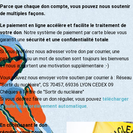
Parce que chaque don compte, vous pouvez nous soutenir
de multiples façons.
Le paiement en ligne accélère et facilite le traitement de
votre don
. Notre système de paiement par carte bleue vous
garantit une
sécurité et une confidentialité totale
.
Si vous préférez nous adresser votre don par courrier, une
petite carte ou un mot de soutien sont toujours les bienvenus
et nous apportent une motivation supplémentaire :-)
Vous pouvez nous envoyer votre soutien par courrier à : Réseau
"Sortir du nucléaire", CS 70457, 69336 LYON CEDEX 09
Chèques à l’ordre de "Sortir du nucléaire"
Si vous désirez faire un don régulier, vous pouvez
télécharger
le bulletin de prélèvement automatique
.
En choisissant le don
régulier, vous nous