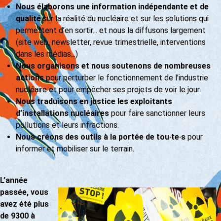
Nous élaborons une information indépendante et de
qualité
sur la réalité du nucléaire et sur les solutions qui
permettent d’en sortir... et nous la diffusons largement
(site web, newsletter, revue trimestrielle, interventions
dans les médias...)
Nous organisons et nous soutenons de nombreuses
actions
pour perturber le fonctionnement de l’industrie
nucléaire et pour empêcher ses projets de voir le jour.
Nous traduisons en justice les exploitants
d’installations nucléaires
pour faire sanctionner leurs
pollutions et leurs infractions.
Nous créons des outils à la portée de tou·te·s
pour
informer et mobiliser sur le terrain.
L’année
passée, vous
avez été plus
de 9300 à