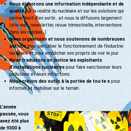
Nous élaborons une information indépendante et de
qualité
sur la réalité du nucléaire et sur les solutions qui
permettent d’en sortir... et nous la diffusons largement
(site web, newsletter, revue trimestrielle, interventions
dans les médias...)
Nous organisons et nous soutenons de nombreuses
actions
pour perturber le fonctionnement de l’industrie
nucléaire et pour empêcher ses projets de voir le jour.
Nous traduisons en justice les exploitants
d’installations nucléaires
pour faire sanctionner leurs
pollutions et leurs infractions.
Nous créons des outils à la portée de tou·te·s
pour
informer et mobiliser sur le terrain.
L’année
passée, vous
avez été plus
de 9300 à