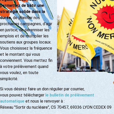
permettez de bâtir une
stratégie solide dans la
durée,
de planifier nos
prochaines campagnes, d’agir
en justice, de pérenniser les
emplois et de multiplier les
soutiens aux groupes locaux.
Vous choisissez la fréquence
et le montant qui vous
conviennent. Vous mettez fin
à votre prélèvement quand
vous voulez, en toute
simplicité.
Si vous désirez faire un don régulier par courrier,
vous pouvez télécharger
le bulletin de prélèvement
automatique
et nous le renvoyer à :
Réseau "Sortir du nucléaire", CS 70457, 69336 LYON CEDEX 09