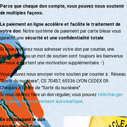
Parce que chaque don compte, vous pouvez nous soutenir
de multiples façons.
Le paiement en ligne accélère et facilite le traitement de
votre don
. Notre système de paiement par carte bleue vous
garantit une
sécurité et une confidentialité totale
.
Si vous préférez nous adresser votre don par courrier, une
petite carte ou un mot de soutien sont toujours les bienvenus
et nous apportent une motivation supplémentaire :-)
Vous pouvez nous envoyer votre soutien par courrier à : Réseau
"Sortir du nucléaire", CS 70457, 69336 LYON CEDEX 09
Chèques à l’ordre de "Sortir du nucléaire"
Si vous désirez faire un don régulier, vous pouvez
télécharger
le bulletin de prélèvement automatique
.
En choisissant le don
régulier, vous nous