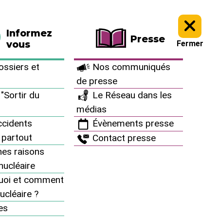
La boutique
Faire un don
Informez
Presse
vous
Fermer
ssiers et
Nos communiqués
de presse
"Sortir du
Le Réseau dans les
médias
cidents
Évènements presse
 partout
Contact presse
es raisons
inucléaire
uoi et comment
ucléaire ?
es