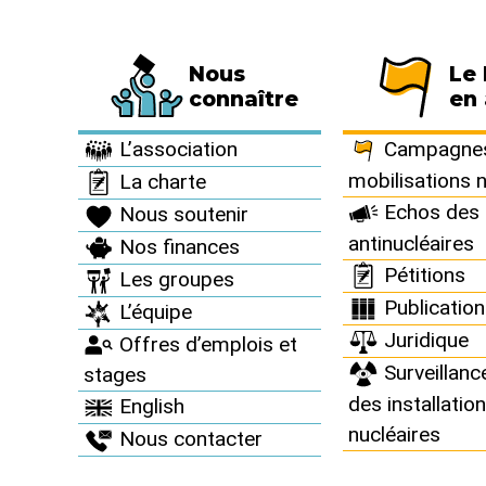
Nous
Le
Fédération de 794 associations et de 63 
connaître
en 
Informez vous >
Des accidents nucléaires partout >
L’association
Campagnes
mobilisations 
La charte
Echos des 
Nous soutenir
antinucléaires
Nos finances
Des accid
Pétitions
Les groupes
Publicatio
L’équipe
Juridique
Offres d’emplois et
Surveillanc
stages
des installatio
English
nucléaires
Nous contacter