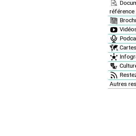
Docum
référence
Brochu
Vidéo
Podca
Carte
Infogr
Culture
Restez
Autres re
es de Tchernobyl et de Fukushima, les médias ne
dents qui surviennent régulièrement au sein des