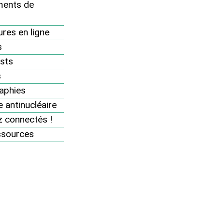
ents de
res en ligne
s
sts
s
aphies
 antinucléaire
 connectés !
ssources
Informez vous