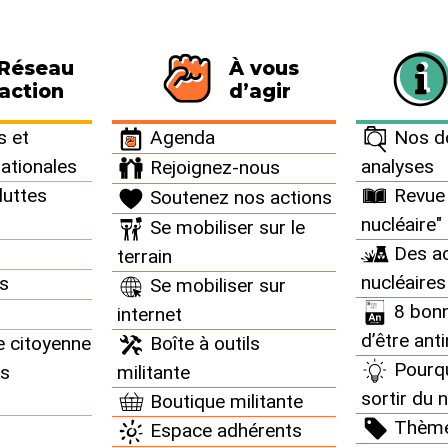
 Réseau
À vous
116 personnes signataires de la charte
action
d’agir
 et
Agenda
Nos do
nationales
analyses
Rejoignez-nous
luttes
Revue 
Soutenez nos actions
nucléaire"
Se mobiliser sur le
ents nucléaires partout
Des ac
terrain
nucléaires
ns
Se mobiliser sur
8 bonn
internet
d’être ant
e citoyenne
Boîte à outils
Pourq
ns
militante
sortir du n
Boutique militante
Thèm
Espace adhérents