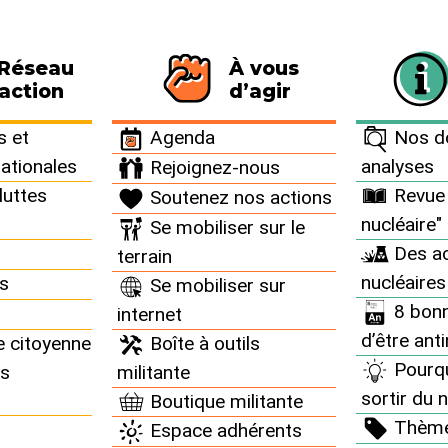
 Réseau
À vous
116 personnes signataires de la charte
action
d’agir
 et
Agenda
Nos do
nationales
analyses
Rejoignez-nous
luttes
Revue 
Soutenez nos actions
nucléaire"
Se mobiliser sur le
ents nucléaires partout
Des ac
terrain
nucléaires
ns
Se mobiliser sur
8 bonn
internet
d’être ant
e citoyenne
Boîte à outils
Pourq
ns
militante
sortir du n
Boutique militante
rance : Chooz : La
Thèm
Espace adhérents