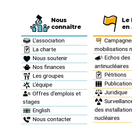
Nous
Le
Fédération de 794 associations et de 63 
connaître
en 
Informez vous >
Des accidents nucléaires partout >
L’association
Campagnes
mobilisations 
La charte
Echos des 
Nous soutenir
antinucléaires
Nos finances
Des accid
Pétitions
Les groupes
Publicatio
L’équipe
Juridique
Offres d’emplois et
Surveillanc
stages
des installatio
English
nucléaires
Nous contacter
F