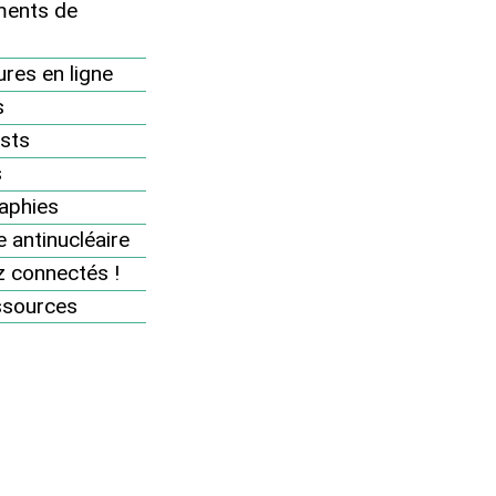
Nos dossiers et analyses
ents de
Revue "Sortir du nucléaire"
res en ligne
Des accidents nucléaires partout
s
8 bonnes raisons d’être antinucléaire
sts
Pourquoi et comment sortir du
s
nucléaire ?
aphies
 antinucléaire
Thèmes
 connectés !
Documents de référence
ssources
Brochures en ligne
Vidéos
Podcasts
Cartes
Infographies