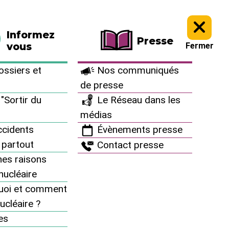
La boutique
Faire un don
Informez
Presse
vous
Fermer
ssiers et
Nos communiqués
de presse
"Sortir du
Le Réseau dans les
médias
cidents
Évènements presse
 partout
Contact presse
es raisons
inucléaire
uoi et comment
ucléaire ?
Informez vous
es